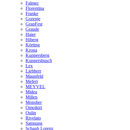
Falmec
Florentina
Franke
Gorenje
GranFest
Graude
Haier
Hiberg
Körting
Krona
Kuppersberg
Kuppersbusch
Lex
Liebherr
Maunfeld
Meferi
MEYVEL
Midea
Millen
Monsher
Omoikiri
Oulin
Rivelato
Samsung
Schaub Lorenz