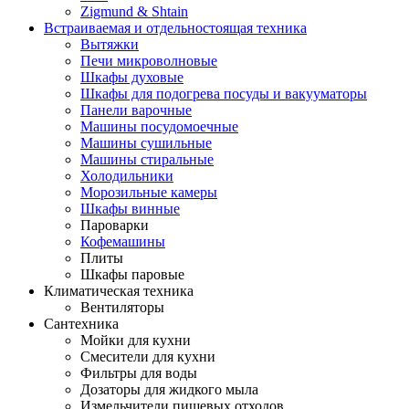
Zigmund & Shtain
Встраиваемая и отдельностоящая техника
Вытяжки
Печи микроволновые
Шкафы духовые
Шкафы для подогрева посуды и вакууматоры
Панели варочные
Машины посудомоечные
Машины сушильные
Машины стиральные
Холодильники
Морозильные камеры
Шкафы винные
Пароварки
Кофемашины
Плиты
Шкафы паровые
Климатическая техника
Вентиляторы
Сантехника
Мойки для кухни
Смесители для кухни
Фильтры для воды
Дозаторы для жидкого мыла
Измельчители пищевых отходов