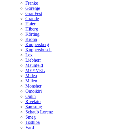
Franke
Gorenje
GranFest
Graude
Haier
Hiberg
Körting
Krona
Kuppersberg
Kuppersbusch
Lex
Liebherr
Maunfeld
MEYVEL
Midea
Millen
Monsher
Omoikiri
Oulin
Rivelato
Samsung
Schaub Lorenz
Smeg
Toshiba
Vard