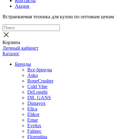
Контакты
Акции
Встраиваемая техника для кухни по оптовым ценам
Корзина
Личный кабинет
Каталог
Бренды
Все бренды
Asko
BoneCrusher
Cold Vine
DeLonghi
DR. GANS
Dunavox
Elica
Elikor
Emar
Evelux
Falmec
Florentina