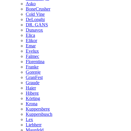
Asko
BoneCrusher
Cold Vine
DeLonghi
DR. GANS
Dunavox
Elica
Elikor
Emar
Evelux
Falmec
Florentina
Franke
Gorenje
GranFest
Graude
Haier
Hiberg
Körting
Krona
Kuppersberg
Kuppersbusch
Lex
Liebherr
Maunfeld