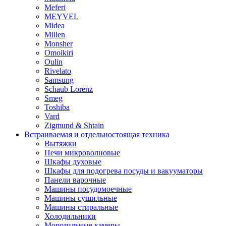
Meferi
MEYVEL
Midea
Millen
Monsher
Omoikiri
Oulin
Rivelato
Samsung
Schaub Lorenz
Smeg
Toshiba
Vard
Zigmund & Shtain
Встраиваемая и отдельностоящая техника
Вытяжки
Печи микроволновые
Шкафы духовые
Шкафы для подогрева посуды и вакууматоры
Панели варочные
Машины посудомоечные
Машины сушильные
Машины стиральные
Холодильники
Морозильные камеры