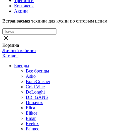
Тренинги
Контакты
Акции
Встраиваемая техника для кухни по оптовым ценам
Корзина
Личный кабинет
Каталог
Бренды
Все бренды
Asko
BoneCrusher
Cold Vine
DeLonghi
DR. GANS
Dunavox
Elica
Elikor
Emar
Evelux
Falmec