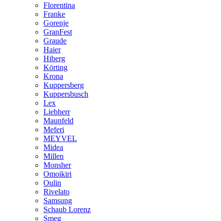
Florentina
Franke
Gorenje
GranFest
Graude
Haier
Hiberg
Körting
Krona
Kuppersberg
Kuppersbusch
Lex
Liebherr
Maunfeld
Meferi
MEYVEL
Midea
Millen
Monsher
Omoikiri
Oulin
Rivelato
Samsung
Schaub Lorenz
Smeg