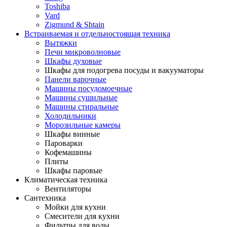
Toshiba
Vard
Zigmund & Shtain
Встраиваемая и отдельностоящая техника
Вытяжки
Печи микроволновые
Шкафы духовые
Шкафы для подогрева посуды и вакууматоры
Панели варочные
Машины посудомоечные
Машины сушильные
Машины стиральные
Холодильники
Морозильные камеры
Шкафы винные
Пароварки
Кофемашины
Плиты
Шкафы паровые
Климатическая техника
Вентиляторы
Сантехника
Мойки для кухни
Смесители для кухни
Фильтры для воды