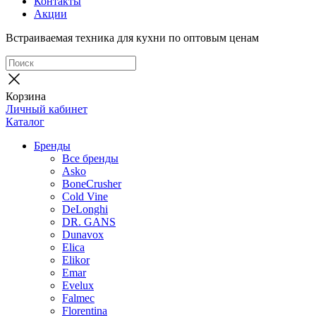
Контакты
Акции
Встраиваемая техника для кухни по оптовым ценам
Корзина
Личный кабинет
Каталог
Бренды
Все бренды
Asko
BoneCrusher
Cold Vine
DeLonghi
DR. GANS
Dunavox
Elica
Elikor
Emar
Evelux
Falmec
Florentina