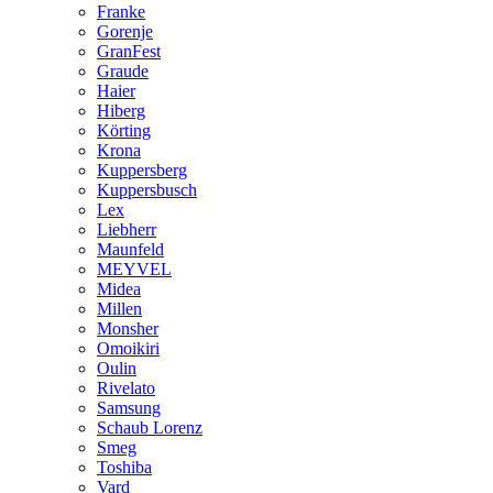
Franke
Gorenje
GranFest
Graude
Haier
Hiberg
Körting
Krona
Kuppersberg
Kuppersbusch
Lex
Liebherr
Maunfeld
MEYVEL
Midea
Millen
Monsher
Omoikiri
Oulin
Rivelato
Samsung
Schaub Lorenz
Smeg
Toshiba
Vard