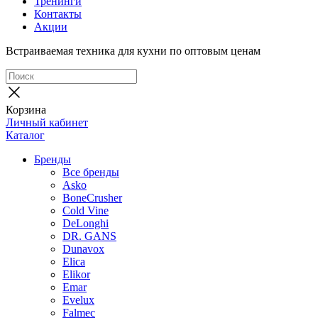
Тренинги
Контакты
Акции
Встраиваемая техника для кухни по оптовым ценам
Корзина
Личный кабинет
Каталог
Бренды
Все бренды
Asko
BoneCrusher
Cold Vine
DeLonghi
DR. GANS
Dunavox
Elica
Elikor
Emar
Evelux
Falmec