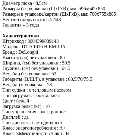
Диаметр люка 48,5см-
Размеры без упаковки (ШхГхВ), мм: 596х645х850
Размеры в упаковке/картон (ШхГхВ), мм: 700х755х885
Вес (нетто/брутто), кг: 52/48
Гарантия – 3 года
Характеристики
Штрихкод : 8004399039148
Модель : DTD 1016 H EMILIA
Бренд : DeLonghi
Высота, (см) без упаковки : 85
Ширина, (см) без упаковки : 59.5
Глубина, (см) без упаковки : 64.5
Вес, (кг) без упаковки : 52
Габариты (В/Ш/Г), в упаковке : 88.5/70/75.5
Вес, (кг) в упаковке : 58
Тип сушки : с тепловым насосом
Тип загрузки : фронтальная
Цвет : белый
Загрузка белья (кг) : 10
Тип управления : электронное
Дисплей : да
Тип дисплея : светодиодный
Класс энергопотребления : A++
Класс эффективности сушки : B