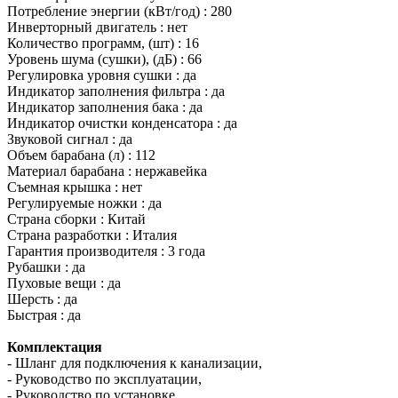
Потребление энергии (кВт/год) : 280
Инверторный двигатель : нет
Количество программ, (шт) : 16
Уровень шума (сушки), (дБ) : 66
Регулировка уровня сушки : да
Индикатор заполнения фильтра : да
Индикатор заполнения бака : да
Индикатор очистки конденсатора : да
Звуковой сигнал : да
Объем барабана (л) : 112
Материал барабана : нержавейка
Съемная крышка : нет
Регулируемые ножки : да
Страна сборки : Китай
Страна разработки : Италия
Гарантия производителя : 3 года
Рубашки : да
Пуховые вещи : да
Шерсть : да
Быстрая : да
Комплектация
- Шланг для подключения к канализации,
- Руководство по эксплуатации,
- Руководство по установке,