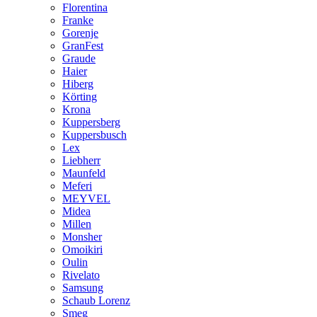
Florentina
Franke
Gorenje
GranFest
Graude
Haier
Hiberg
Körting
Krona
Kuppersberg
Kuppersbusch
Lex
Liebherr
Maunfeld
Meferi
MEYVEL
Midea
Millen
Monsher
Omoikiri
Oulin
Rivelato
Samsung
Schaub Lorenz
Smeg