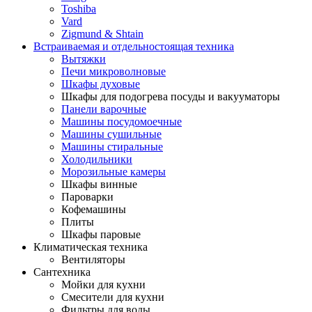
Toshiba
Vard
Zigmund & Shtain
Встраиваемая и отдельностоящая техника
Вытяжки
Печи микроволновые
Шкафы духовые
Шкафы для подогрева посуды и вакууматоры
Панели варочные
Машины посудомоечные
Машины сушильные
Машины стиральные
Холодильники
Морозильные камеры
Шкафы винные
Пароварки
Кофемашины
Плиты
Шкафы паровые
Климатическая техника
Вентиляторы
Сантехника
Мойки для кухни
Смесители для кухни
Фильтры для воды