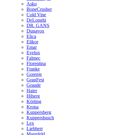
Asko
BoneCrusher
Cold Vine
DeLonghi
DR. GANS
Dunavox
Elica
Elikor
Emar
Evelux
Falmec
Florentina
Franke
Gorenje
GranFest
Graude
Haier
Hiberg
Körting
Krona
Kuppersberg
Kuppersbusch
Lex
Liebherr
Maunfeld