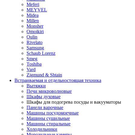
Meferi
MEYVEL
Midea
Millen
Monsher
Omoikiri
Oulin
Rivelato
Samsung
Schaub Lorenz
Smeg
Toshiba
Vard
Zigmund & Shtain
Встраиваемая и отдельностоящая техника
Вытяжки
Печи микроволновые
Шкафы духовые
Шкафы для подогрева посуды и вакууматоры
Панели варочные
Машины посудомоечные
Машины сушильные
Машины стиральные
Холодильники
Морозильные камеры