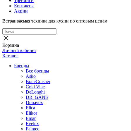
Тренинги
Контакты
Акции
Встраиваемая техника для кухни по оптовым ценам
Корзина
Личный кабинет
Каталог
Бренды
Все бренды
Asko
BoneCrusher
Cold Vine
DeLonghi
DR. GANS
Dunavox
Elica
Elikor
Emar
Evelux
Falmec