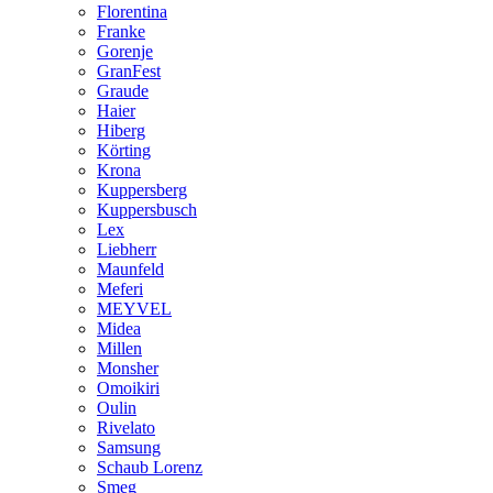
Florentina
Franke
Gorenje
GranFest
Graude
Haier
Hiberg
Körting
Krona
Kuppersberg
Kuppersbusch
Lex
Liebherr
Maunfeld
Meferi
MEYVEL
Midea
Millen
Monsher
Omoikiri
Oulin
Rivelato
Samsung
Schaub Lorenz
Smeg