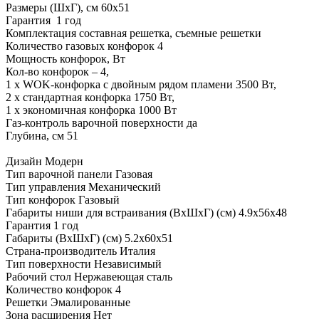
Размеры (ШxГ), см 60х51
Гарантия 1 год
Комплектация составная решетка, съемные решетки
Количество газовых конфорок 4
Мощность конфорок, Вт
Кол-во конфорок – 4,
1 х WOK-конфорка с двойным рядом пламени 3500 Вт,
2 х стандартная конфорка 1750 Вт,
1 x экономичная конфорка 1000 Вт
Газ-контроль варочной поверхности да
Глубина, см 51
Дизайн
Модерн
Тип варочной панели
Газовая
Тип управления
Механический
Тип конфорок
Газовый
Габариты ниши для встраивания (ВхШхГ) (см)
4.9х56х48
Гарантия
1 год
Габариты (ВхШхГ) (см)
5.2х60х51
Страна-производитель
Италия
Тип поверхности
Независимый
Рабочий стол
Нержавеющая сталь
Количество конфорок
4
Решетки
Эмалированные
Зона расширения
Нет