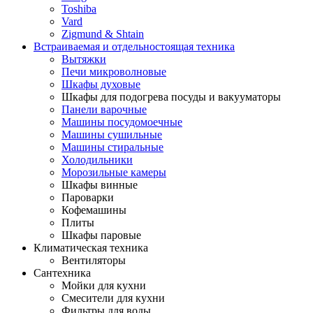
Toshiba
Vard
Zigmund & Shtain
Встраиваемая и отдельностоящая техника
Вытяжки
Печи микроволновые
Шкафы духовые
Шкафы для подогрева посуды и вакууматоры
Панели варочные
Машины посудомоечные
Машины сушильные
Машины стиральные
Холодильники
Морозильные камеры
Шкафы винные
Пароварки
Кофемашины
Плиты
Шкафы паровые
Климатическая техника
Вентиляторы
Сантехника
Мойки для кухни
Смесители для кухни
Фильтры для воды