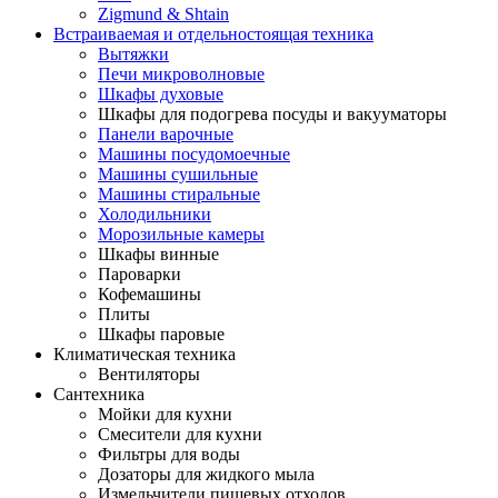
Zigmund & Shtain
Встраиваемая и отдельностоящая техника
Вытяжки
Печи микроволновые
Шкафы духовые
Шкафы для подогрева посуды и вакууматоры
Панели варочные
Машины посудомоечные
Машины сушильные
Машины стиральные
Холодильники
Морозильные камеры
Шкафы винные
Пароварки
Кофемашины
Плиты
Шкафы паровые
Климатическая техника
Вентиляторы
Сантехника
Мойки для кухни
Смесители для кухни
Фильтры для воды
Дозаторы для жидкого мыла
Измельчители пищевых отходов