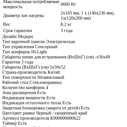
Максимальная потребляемая
6600 Вт
мощность
2х165 мм, 1 х (140х230 мм),
Диаметр зон нагрева
1х(120х200 мм)
Вес
8.2 кг
Срок гарантии
3 года
Дизайн
Модерн
Тип варочной панели
Электрическая
Тип управления
Сенсорный
Тип конфорок
Hi-Light
Габариты ниши для встраивания (ВхШхГ) (см)
-х56х49
Гарантия
3 года
Габариты (ВхШхГ) (см)
5х59х52
Страна-производитель
Китай
Тип поверхности
Независимый
Рабочий стол
Стеклокерамика
Количество конфорок
4
Зона расширения
Есть
Индикация мощности
Есть
Индикация остаточного тепла
Есть
Защитная блокировка (защита от детей)
Есть
Цвет/цвет рамки
Черный / скошенный край
Артикул производителя
К000000000622
Таймер
Есть