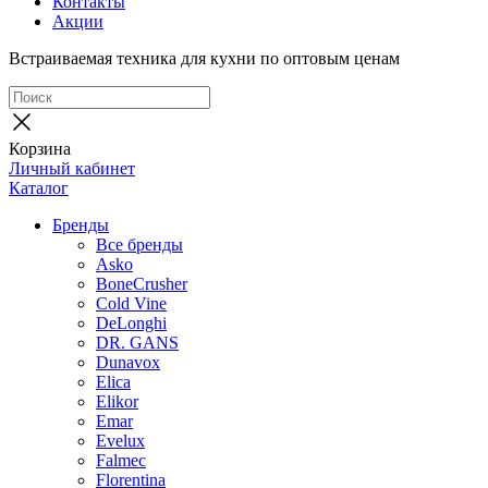
Контакты
Акции
Встраиваемая техника для кухни по оптовым ценам
Корзина
Личный кабинет
Каталог
Бренды
Все бренды
Asko
BoneCrusher
Cold Vine
DeLonghi
DR. GANS
Dunavox
Elica
Elikor
Emar
Evelux
Falmec
Florentina