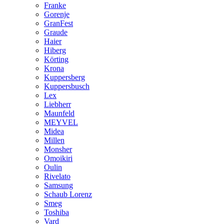
Franke
Gorenje
GranFest
Graude
Haier
Hiberg
Körting
Krona
Kuppersberg
Kuppersbusch
Lex
Liebherr
Maunfeld
MEYVEL
Midea
Millen
Monsher
Omoikiri
Oulin
Rivelato
Samsung
Schaub Lorenz
Smeg
Toshiba
Vard