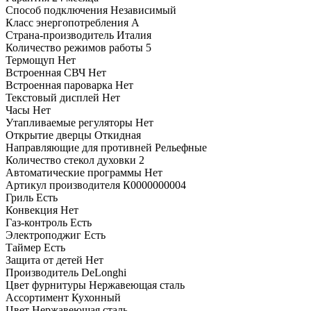
Способ подключения
Независимый
Класс энергопотребления
A
Страна-производитель
Италия
Количество режимов работы
5
Термощуп
Нет
Встроенная СВЧ
Нет
Встроенная пароварка
Нет
Текстовый дисплей
Нет
Часы
Нет
Утапливаемые регуляторы
Нет
Открытие дверцы
Откидная
Направляющие для противней
Рельефные
Количество стекол духовки
2
Автоматические программы
Нет
Артикул производителя
К0000000004
Гриль
Есть
Конвекция
Нет
Газ-контроль
Есть
Электроподжиг
Есть
Таймер
Есть
Защита от детей
Нет
Производитель
DeLonghi
Цвет фурнитуры
Нержавеющая сталь
Ассортимент
Кухонный
Цвет
Нержавеющая сталь