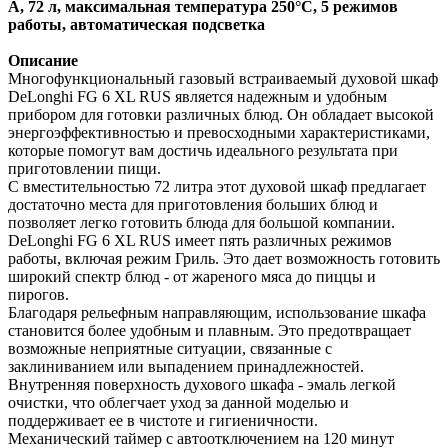
А, 72 л, максимальная температура 250°С, 5 режимов
работы, автоматическая подсветка
Описание
Многофункциональный газовый встраиваемый духовой шкаф
DeLonghi FG 6 XL RUS является надежным и удобным
прибором для готовки различных блюд. Он обладает высокой
энергоэффективностью и превосходными характеристиками,
которые помогут вам достичь идеального результата при
приготовлении пищи.
С вместительностью 72 литра этот духовой шкаф предлагает
достаточно места для приготовления больших блюд и
позволяет легко готовить блюда для большой компании.
DeLonghi FG 6 XL RUS имеет пять различных режимов
работы, включая режим Гриль. Это дает возможность готовить
широкий спектр блюд - от жареного мяса до пиццы и
пирогов.
Благодаря рельефным направляющим, использование шкафа
становится более удобным и плавным. Это предотвращает
возможные неприятные ситуации, связанные с
заклиниванием или выпадением принадлежностей.
Внутренняя поверхность духового шкафа - эмаль легкой
очистки, что облегчает уход за данной моделью и
поддерживает ее в чистоте и гигиеничности.
Механический таймер с автоотключением на 120 минут