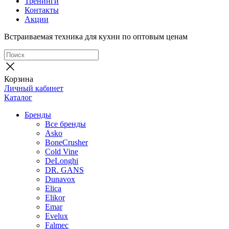
Тренинги
Контакты
Акции
Встраиваемая техника для кухни по оптовым ценам
Корзина
Личный кабинет
Каталог
Бренды
Все бренды
Asko
BoneCrusher
Cold Vine
DeLonghi
DR. GANS
Dunavox
Elica
Elikor
Emar
Evelux
Falmec