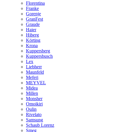
Florentina
Franke
Gorenje
GranFest
Graude
Haier
Hiberg
Körting
Krona
Kuppersberg
Kuppersbusch
Lex
Liebherr
Maunfeld
Meferi
MEYVEL
Midea
Millen
Monsher
Omoikiri
Oulin
Rivelato
Samsung
Schaub Lorenz
Smeg