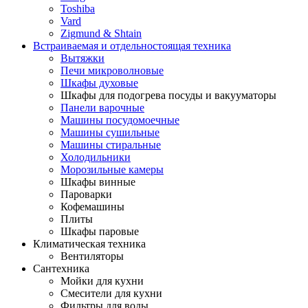
Toshiba
Vard
Zigmund & Shtain
Встраиваемая и отдельностоящая техника
Вытяжки
Печи микроволновые
Шкафы духовые
Шкафы для подогрева посуды и вакууматоры
Панели варочные
Машины посудомоечные
Машины сушильные
Машины стиральные
Холодильники
Морозильные камеры
Шкафы винные
Пароварки
Кофемашины
Плиты
Шкафы паровые
Климатическая техника
Вентиляторы
Сантехника
Мойки для кухни
Смесители для кухни
Фильтры для воды