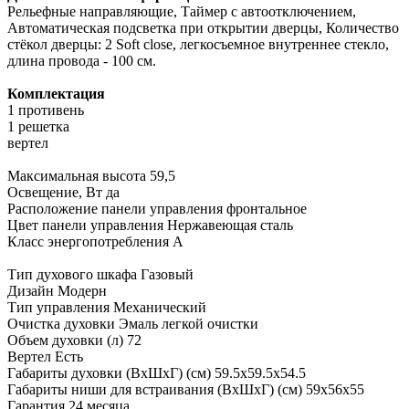
Рельефные направляющие, Таймер с автоотключением,
Автоматическая подсветка при открытии дверцы, Количество
стёкол дверцы: 2 Soft close, легкосъемное внутреннее стекло,
длина провода - 100 см.
Комплектация
1 противень
1 решетка
вертел
Максимальная высота 59,5
Освещение, Вт да
Расположение панели управления фронтальное
Цвет панели управления Нержавеющая сталь
Класс энергопотребления А
Тип духового шкафа
Газовый
Дизайн
Модерн
Тип управления
Механический
Очистка духовки
Эмаль легкой очистки
Объем духовки (л)
72
Вертел
Есть
Габариты духовки (ВхШхГ) (см)
59.5х59.5х54.5
Габариты ниши для встраивания (ВхШхГ) (см)
59х56х55
Гарантия
24 месяца