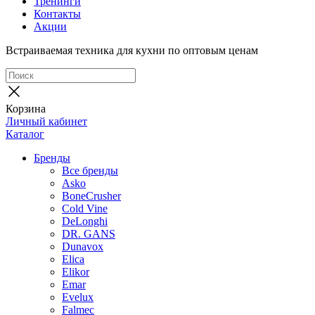
Тренинги
Контакты
Акции
Встраиваемая техника для кухни по оптовым ценам
Корзина
Личный кабинет
Каталог
Бренды
Все бренды
Asko
BoneCrusher
Cold Vine
DeLonghi
DR. GANS
Dunavox
Elica
Elikor
Emar
Evelux
Falmec