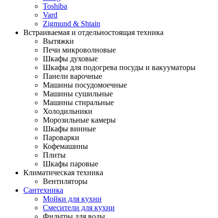
Toshiba
Vard
Zigmund & Shtain
Встраиваемая и отдельностоящая техника
Вытяжки
Печи микроволновые
Шкафы духовые
Шкафы для подогрева посуды и вакууматоры
Панели варочные
Машины посудомоечные
Машины сушильные
Машины стиральные
Холодильники
Морозильные камеры
Шкафы винные
Пароварки
Кофемашины
Плиты
Шкафы паровые
Климатическая техника
Вентиляторы
Сантехника
Мойки для кухни
Смесители для кухни
Фильтры для воды