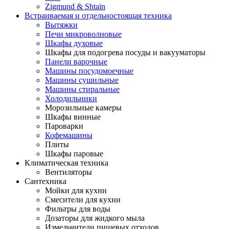
Zigmund & Shtain
Встраиваемая и отдельностоящая техника
Вытяжки
Печи микроволновые
Шкафы духовые
Шкафы для подогрева посуды и вакууматоры
Панели варочные
Машины посудомоечные
Машины сушильные
Машины стиральные
Холодильники
Морозильные камеры
Шкафы винные
Пароварки
Кофемашины
Плиты
Шкафы паровые
Климатическая техника
Вентиляторы
Сантехника
Мойки для кухни
Смесители для кухни
Фильтры для воды
Дозаторы для жидкого мыла
Измельчители пищевых отходов