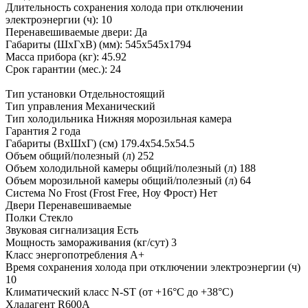
Длительность сохранения холода при отключении
электроэнергии (ч): 10
Перенавешиваемые двери: Да
Габариты (ШхГxВ) (мм): 545х545х1794
Масса прибора (кг): 45.92
Срок гарантии (мес.): 24
Тип установки
Отдельностоящий
Тип управления
Механический
Тип холодильника
Нижняя морозильная камера
Гарантия
2 года
Габариты (ВхШхГ) (см)
179.4х54.5х54.5
Объем общий/полезный (л)
252
Объем холодильной камеры общий/полезный (л)
188
Объем морозильной камеры общий/полезный (л)
64
Система No Frost (Frost Free, Ноу Фрост)
Нет
Двери
Перенавешиваемые
Полки
Стекло
Звуковая сигнализация
Есть
Мощность замораживания (кг/сут)
3
Класс энергопотребления
A+
Время сохранения холода при отключении электроэнергии (ч)
10
Климатический класс
N-ST (от +16°С до +38°С)
Хладагент
R600A