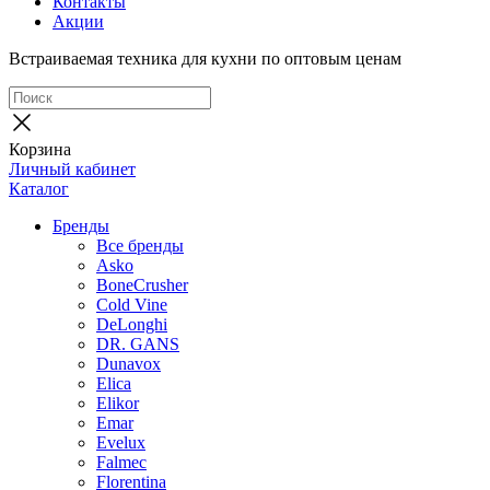
Контакты
Акции
Встраиваемая техника для кухни по оптовым ценам
Корзина
Личный кабинет
Каталог
Бренды
Все бренды
Asko
BoneCrusher
Cold Vine
DeLonghi
DR. GANS
Dunavox
Elica
Elikor
Emar
Evelux
Falmec
Florentina