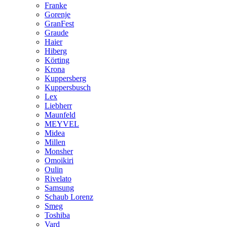
Franke
Gorenje
GranFest
Graude
Haier
Hiberg
Körting
Krona
Kuppersberg
Kuppersbusch
Lex
Liebherr
Maunfeld
MEYVEL
Midea
Millen
Monsher
Omoikiri
Oulin
Rivelato
Samsung
Schaub Lorenz
Smeg
Toshiba
Vard