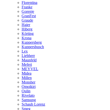
Florentina
Franke
Gorenje
GranFest
Graude
Haier
Hiberg
Körting
Krona
Kuppersberg
Kuppersbusch
Lex
Liebherr
Maunfeld
Meferi
MEYVEL
Midea
Millen
Monsher
Omoikiri
Oulin
Rivelato
Samsung
Schaub Lorenz
Smeg