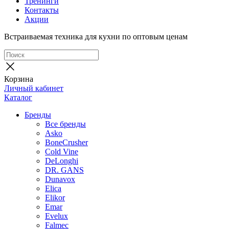
Тренинги
Контакты
Акции
Встраиваемая техника для кухни по оптовым ценам
Корзина
Личный кабинет
Каталог
Бренды
Все бренды
Asko
BoneCrusher
Cold Vine
DeLonghi
DR. GANS
Dunavox
Elica
Elikor
Emar
Evelux
Falmec