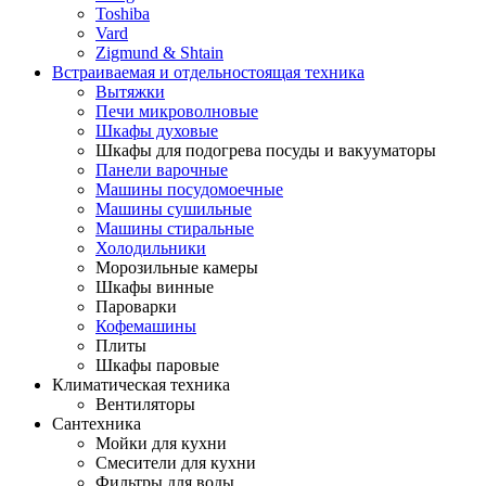
Toshiba
Vard
Zigmund & Shtain
Встраиваемая и отдельностоящая техника
Вытяжки
Печи микроволновые
Шкафы духовые
Шкафы для подогрева посуды и вакууматоры
Панели варочные
Машины посудомоечные
Машины сушильные
Машины стиральные
Холодильники
Морозильные камеры
Шкафы винные
Пароварки
Кофемашины
Плиты
Шкафы паровые
Климатическая техника
Вентиляторы
Сантехника
Мойки для кухни
Смесители для кухни
Фильтры для воды