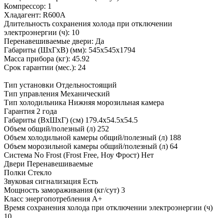
Компрессор: 1
Хладагент: R600A
Длительность сохранения холода при отключении
электроэнергии (ч): 10
Перенавешиваемые двери: Да
Габариты (ШхГxВ) (мм): 545х545х1794
Масса прибора (кг): 45.92
Срок гарантии (мес.): 24
Тип установки
Отдельностоящий
Тип управления
Механический
Тип холодильника
Нижняя морозильная камера
Гарантия
2 года
Габариты (ВхШхГ) (см)
179.4х54.5х54.5
Объем общий/полезный (л)
252
Объем холодильной камеры общий/полезный (л)
188
Объем морозильной камеры общий/полезный (л)
64
Система No Frost (Frost Free, Ноу Фрост)
Нет
Двери
Перенавешиваемые
Полки
Стекло
Звуковая сигнализация
Есть
Мощность замораживания (кг/сут)
3
Класс энергопотребления
A+
Время сохранения холода при отключении электроэнергии (ч)
10