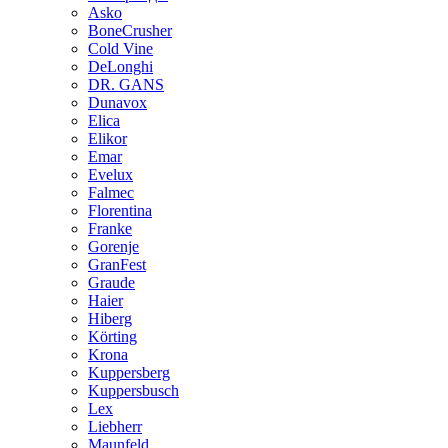
Asko
BoneCrusher
Cold Vine
DeLonghi
DR. GANS
Dunavox
Elica
Elikor
Emar
Evelux
Falmec
Florentina
Franke
Gorenje
GranFest
Graude
Haier
Hiberg
Körting
Krona
Kuppersberg
Kuppersbusch
Lex
Liebherr
Maunfeld