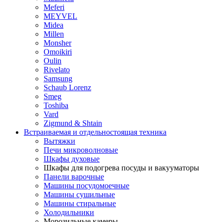
Meferi
MEYVEL
Midea
Millen
Monsher
Omoikiri
Oulin
Rivelato
Samsung
Schaub Lorenz
Smeg
Toshiba
Vard
Zigmund & Shtain
Встраиваемая и отдельностоящая техника
Вытяжки
Печи микроволновые
Шкафы духовые
Шкафы для подогрева посуды и вакууматоры
Панели варочные
Машины посудомоечные
Машины сушильные
Машины стиральные
Холодильники
Морозильные камеры