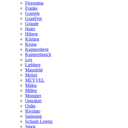
Florentina
Franke
Gorenje
GranFest
Graude
Haier
Hiberg
Körting
Krona
Kuppersberg
Kuppersbusch
Lex
Liebherr
Maunfeld
Meferi
MEYVEL
Midea
Millen
Monsher
Omoikiri
Oulin
Rivelato
Samsung
Schaub Lorenz
Smeg