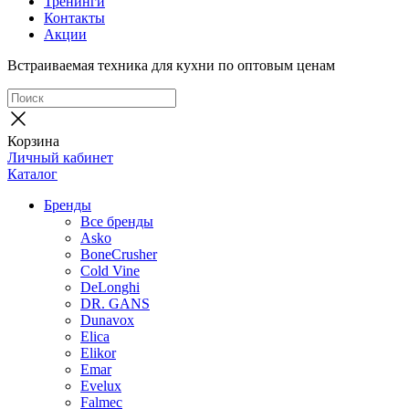
Тренинги
Контакты
Акции
Встраиваемая техника для кухни по оптовым ценам
Корзина
Личный кабинет
Каталог
Бренды
Все бренды
Asko
BoneCrusher
Cold Vine
DeLonghi
DR. GANS
Dunavox
Elica
Elikor
Emar
Evelux
Falmec