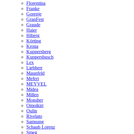
Florentina
Franke
Gorenje
GranFest
Graude
Haier
Hiberg
Körting
Krona
Kuppersberg
Kuppersbusch
Lex
Liebherr
Maunfeld
Meferi
MEYVEL
Midea
Millen
Monsher
Omoikiri
Oulin
Rivelato
Samsung
Schaub Lorenz
Smeg