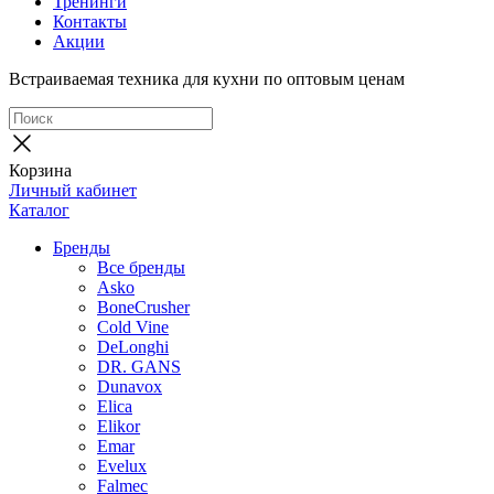
Тренинги
Контакты
Акции
Встраиваемая техника для кухни по оптовым ценам
Корзина
Личный кабинет
Каталог
Бренды
Все бренды
Asko
BoneCrusher
Cold Vine
DeLonghi
DR. GANS
Dunavox
Elica
Elikor
Emar
Evelux
Falmec