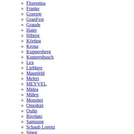
Florentina
Franke
Gorenje
GranFest
Graude
Haier
Hiberg
Körting
Krona
Kuppersberg
Kuppersbusch
Lex
Liebherr
Maunfeld
Meferi
MEYVEL
Midea
Millen
Monsher
Omoikiri
Oulin
Rivelato
Samsung
Schaub Lorenz
Smeg