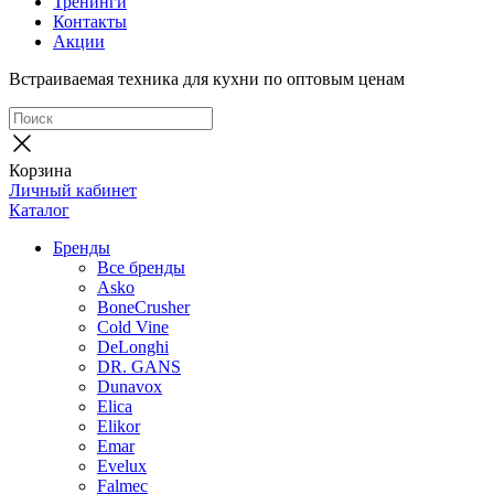
Тренинги
Контакты
Акции
Встраиваемая техника для кухни по оптовым ценам
Корзина
Личный кабинет
Каталог
Бренды
Все бренды
Asko
BoneCrusher
Cold Vine
DeLonghi
DR. GANS
Dunavox
Elica
Elikor
Emar
Evelux
Falmec