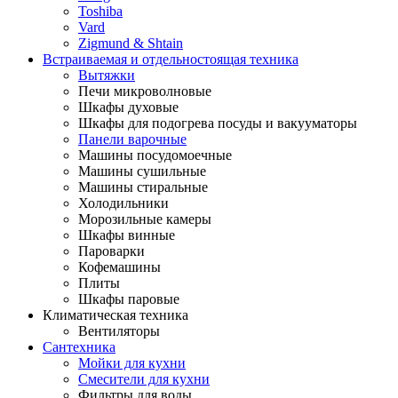
Toshiba
Vard
Zigmund & Shtain
Встраиваемая и отдельностоящая техника
Вытяжки
Печи микроволновые
Шкафы духовые
Шкафы для подогрева посуды и вакууматоры
Панели варочные
Машины посудомоечные
Машины сушильные
Машины стиральные
Холодильники
Морозильные камеры
Шкафы винные
Пароварки
Кофемашины
Плиты
Шкафы паровые
Климатическая техника
Вентиляторы
Сантехника
Мойки для кухни
Смесители для кухни
Фильтры для воды