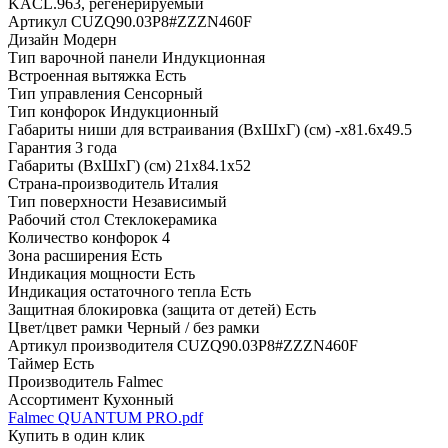
KACL.963, регенерируемый
Артикул CUZQ90.03P8#ZZZN460F
Дизайн
Модерн
Тип варочной панели
Индукционная
Встроенная вытяжка
Есть
Тип управления
Сенсорный
Тип конфорок
Индукционный
Габариты ниши для встраивания (ВхШхГ) (см)
-х81.6х49.5
Гарантия
3 года
Габариты (ВхШхГ) (см)
21х84.1х52
Страна-производитель
Италия
Тип поверхности
Независимый
Рабочий стол
Стеклокерамика
Количество конфорок
4
Зона расширения
Есть
Индикация мощности
Есть
Индикация остаточного тепла
Есть
Защитная блокировка (защита от детей)
Есть
Цвет/цвет рамки
Черный / без рамки
Артикул производителя
CUZQ90.03P8#ZZZN460F
Таймер
Есть
Производитель
Falmec
Ассортимент
Кухонный
Falmec QUANTUM PRO.pdf
Купить в один клик