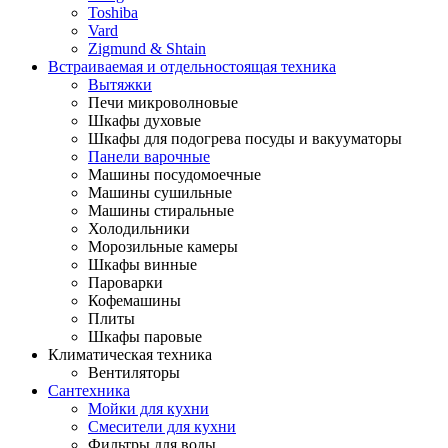
Toshiba
Vard
Zigmund & Shtain
Встраиваемая и отдельностоящая техника
Вытяжки
Печи микроволновые
Шкафы духовые
Шкафы для подогрева посуды и вакууматоры
Панели варочные
Машины посудомоечные
Машины сушильные
Машины стиральные
Холодильники
Морозильные камеры
Шкафы винные
Пароварки
Кофемашины
Плиты
Шкафы паровые
Климатическая техника
Вентиляторы
Сантехника
Мойки для кухни
Смесители для кухни
Фильтры для воды