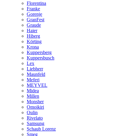
Florentina
Franke
Gorenje
GranFest
Graude
Haier
Hiberg
Körting
Krona
Kuppersberg
Kuppersbusch
Lex
Liebherr
Maunfeld
Meferi
MEYVEL
Midea
Millen
Monsher
Omoikiri
Oulin
Rivelato
Samsung
Schaub Lorenz
Smeg