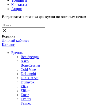
Тренинги
Контакты
Акции
Встраиваемая техника для кухни по оптовым ценам
Корзина
Личный кабинет
Каталог
Бренды
Все бренды
Asko
BoneCrusher
Cold Vine
DeLonghi
DR. GANS
Dunavox
Elica
Elikor
Emar
Evelux
Falmec