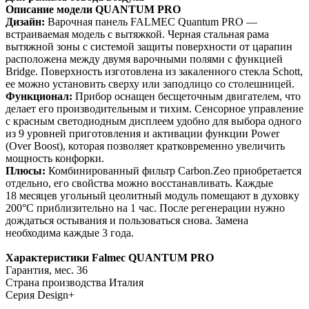
Описание модели QUANTUM PRO
Дизайн:
Варочная панель FALMEC Quantum PRO —
встраиваемая модель с вытяжкой. Черная стальная рама
вытяжной зоны с системой защиты поверхности от царапин
расположена между двумя варочными полями с функцией
Bridge. Поверхность изготовлена из закаленного стекла Schott,
ее можно установить сверху или заподлицо со столешницей.
Функционал:
Прибор оснащен бесщеточным двигателем, что
делает его производительным и тихим. Сенсорное управление
с красным светодиодным дисплеем удобно для выбора одного
из 9 уровней приготовления и активации функции Power
(Over Boost), которая позволяет кратковременно увеличить
мощность конфорки.
Плюсы:
Комбинированный фильтр Carbon.Zeo приобретается
отдельно, его свойства можно восстанавливать. Каждые
18 месяцев угольный цеолитный модуль помещают в духовку
200°C приблизительно на 1 час. После регенерации нужно
дождаться остывания и пользоваться снова. Замена
необходима каждые 3 года.
Характеристики Falmec QUANTUM PRO
Гарантия, мес. 36
Страна производства Италия
Серия Design+