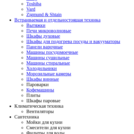
Toshiba
Vard
Zigmund & Shtain
Встраиваемая и отдельностоящая техника
Вытяжки
Печи микроволновые
Шкафы духовые
Шкафы для подогрева посуды и вакууматоры
Панели варочные
Машины посудомоечные
Машины сушильные
Машины стиральные
Холодильники
Морозильные камеры
Шкафы винные
Пароварки
Кофемашины
Плиты
Шкафы паровые
Климатическая техника
Вентиляторы
Сантехника
Мойки для кухни
Смесители для кухни
Фильтры для воды