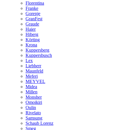
Florentina
Franke
Gorenje
GranFest
Graude
Haier
Hiberg
Körting
Krona
Kuppersberg
Kuppersbusch
Lex
Liebherr
Maunfeld
Meferi
MEYVEL
Midea
Millen
Monsher
Omoikiri
Oulin
Rivelato
Samsung
Schaub Lorenz
Smeg