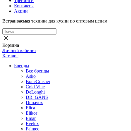
Тренинги
Контакты
Акции
Встраиваемая техника для кухни по оптовым ценам
Корзина
Личный кабинет
Каталог
Бренды
Все бренды
Asko
BoneCrusher
Cold Vine
DeLonghi
DR. GANS
Dunavox
Elica
Elikor
Emar
Evelux
Falmec