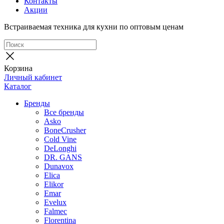
Контакты
Акции
Встраиваемая техника для кухни по оптовым ценам
Корзина
Личный кабинет
Каталог
Бренды
Все бренды
Asko
BoneCrusher
Cold Vine
DeLonghi
DR. GANS
Dunavox
Elica
Elikor
Emar
Evelux
Falmec
Florentina