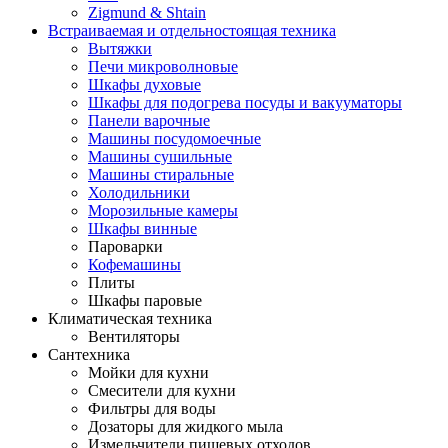
Zigmund & Shtain
Встраиваемая и отдельностоящая техника
Вытяжки
Печи микроволновые
Шкафы духовые
Шкафы для подогрева посуды и вакууматоры
Панели варочные
Машины посудомоечные
Машины сушильные
Машины стиральные
Холодильники
Морозильные камеры
Шкафы винные
Пароварки
Кофемашины
Плиты
Шкафы паровые
Климатическая техника
Вентиляторы
Сантехника
Мойки для кухни
Смесители для кухни
Фильтры для воды
Дозаторы для жидкого мыла
Измельчители пищевых отходов