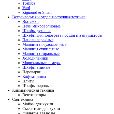
Toshiba
Vard
Zigmund & Shtain
Встраиваемая и отдельностоящая техника
Вытяжки
Печи микроволновые
Шкафы духовые
Шкафы для подогрева посуды и вакууматоры
Панели варочные
Машины посудомоечные
Машины сушильные
Машины стиральные
Холодильники
Морозильные камеры
Шкафы винные
Пароварки
Кофемашины
Плиты
Шкафы паровые
Климатическая техника
Вентиляторы
Сантехника
Мойки для кухни
Смесители для кухни
Фильтры для воды