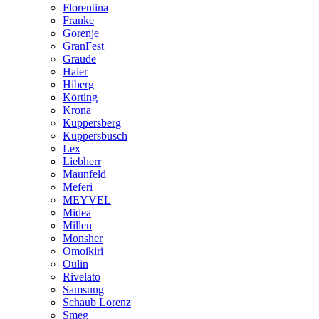
Florentina
Franke
Gorenje
GranFest
Graude
Haier
Hiberg
Körting
Krona
Kuppersberg
Kuppersbusch
Lex
Liebherr
Maunfeld
Meferi
MEYVEL
Midea
Millen
Monsher
Omoikiri
Oulin
Rivelato
Samsung
Schaub Lorenz
Smeg