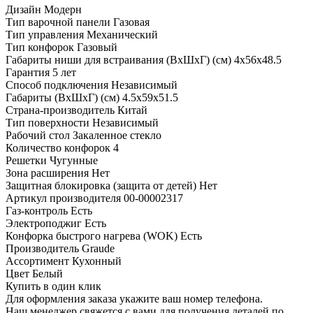
Дизайн
Модерн
Тип варочной панели
Газовая
Тип управления
Механический
Тип конфорок
Газовый
Габариты ниши для встраивания (ВхШхГ) (см)
4х56х48.5
Гарантия
5 лет
Способ подключения
Независимый
Габариты (ВхШхГ) (см)
4.5х59х51.5
Страна-производитель
Китай
Тип поверхности
Независимый
Рабочий стол
Закаленное стекло
Количество конфорок
4
Решетки
Чугунные
Зона расширения
Нет
Защитная блокировка (защита от детей)
Нет
Артикул производителя
00-00002317
Газ-контроль
Есть
Электроподжиг
Есть
Конфорка быстрого нагрева (WOK)
Есть
Производитель
Graude
Ассортимент
Кухонный
Цвет
Белый
Купить в один клик
Для оформления заказа укажите ваш номер телефона.
Наш менеджер свяжется с вами для получения деталей по