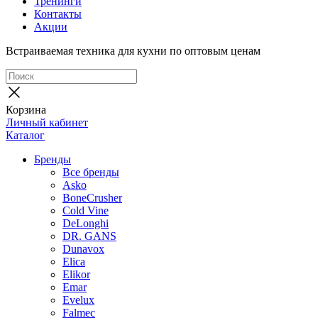
Тренинги
Контакты
Акции
Встраиваемая техника для кухни по оптовым ценам
Корзина
Личный кабинет
Каталог
Бренды
Все бренды
Asko
BoneCrusher
Cold Vine
DeLonghi
DR. GANS
Dunavox
Elica
Elikor
Emar
Evelux
Falmec