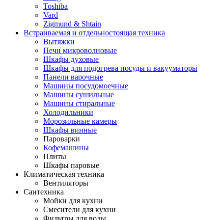
Toshiba
Vard
Zigmund & Shtain
Встраиваемая и отдельностоящая техника
Вытяжки
Печи микроволновые
Шкафы духовые
Шкафы для подогрева посуды и вакууматоры
Панели варочные
Машины посудомоечные
Машины сушильные
Машины стиральные
Холодильники
Морозильные камеры
Шкафы винные
Пароварки
Кофемашины
Плиты
Шкафы паровые
Климатическая техника
Вентиляторы
Сантехника
Мойки для кухни
Смесители для кухни
Фильтры для воды