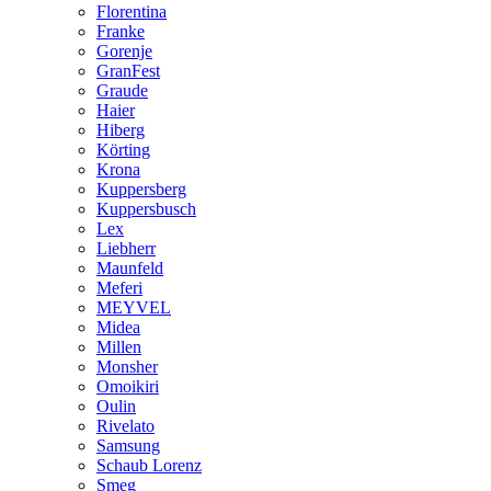
Florentina
Franke
Gorenje
GranFest
Graude
Haier
Hiberg
Körting
Krona
Kuppersberg
Kuppersbusch
Lex
Liebherr
Maunfeld
Meferi
MEYVEL
Midea
Millen
Monsher
Omoikiri
Oulin
Rivelato
Samsung
Schaub Lorenz
Smeg