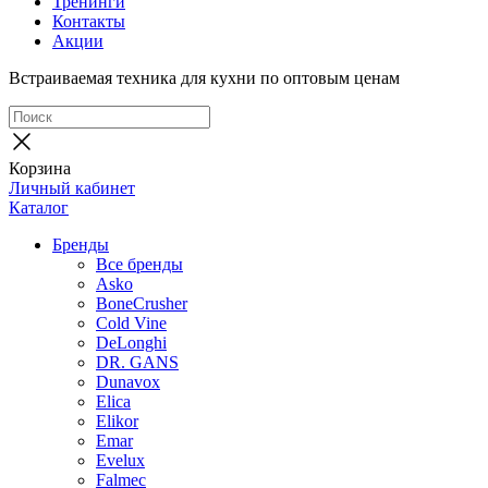
Тренинги
Контакты
Акции
Встраиваемая техника для кухни по оптовым ценам
Корзина
Личный кабинет
Каталог
Бренды
Все бренды
Asko
BoneCrusher
Cold Vine
DeLonghi
DR. GANS
Dunavox
Elica
Elikor
Emar
Evelux
Falmec