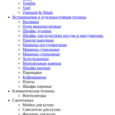
Toshiba
Vard
Zigmund & Shtain
Встраиваемая и отдельностоящая техника
Вытяжки
Печи микроволновые
Шкафы духовые
Шкафы для подогрева посуды и вакууматоры
Панели варочные
Машины посудомоечные
Машины сушильные
Машины стиральные
Холодильники
Морозильные камеры
Шкафы винные
Пароварки
Кофемашины
Плиты
Шкафы паровые
Климатическая техника
Вентиляторы
Сантехника
Мойки для кухни
Смесители для кухни
Фильтры для воды