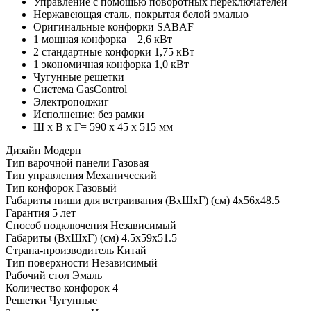
Управление с помощью поворотных переключателей
Нержавеющая сталь, покрытая белой эмалью
Оригинальные конфорки SABAF
1 мощная конфорка 2,6 кВт
2 стандартные конфорки 1,75 кВт
1 экономичная конфорка 1,0 кВт
Чугунные решетки
Система GasControl
Электроподжиг
Исполнение: без рамки
Ш х В х Г= 590 х 45 х 515 мм
Дизайн
Модерн
Тип варочной панели
Газовая
Тип управления
Механический
Тип конфорок
Газовый
Габариты ниши для встраивания (ВхШхГ) (см)
4х56х48.5
Гарантия
5 лет
Способ подключения
Независимый
Габариты (ВхШхГ) (см)
4.5х59х51.5
Страна-производитель
Китай
Тип поверхности
Независимый
Рабочий стол
Эмаль
Количество конфорок
4
Решетки
Чугунные