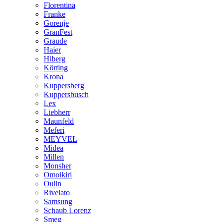
Florentina
Franke
Gorenje
GranFest
Graude
Haier
Hiberg
Körting
Krona
Kuppersberg
Kuppersbusch
Lex
Liebherr
Maunfeld
Meferi
MEYVEL
Midea
Millen
Monsher
Omoikiri
Oulin
Rivelato
Samsung
Schaub Lorenz
Smeg