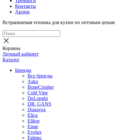
Тренинги
Контакты
Акции
Встраиваемая техника для кухни по оптовым ценам
Корзина
Личный кабинет
Каталог
Бренды
Все бренды
Asko
BoneCrusher
Cold Vine
DeLonghi
DR. GANS
Dunavox
Elica
Elikor
Emar
Evelux
Falmec