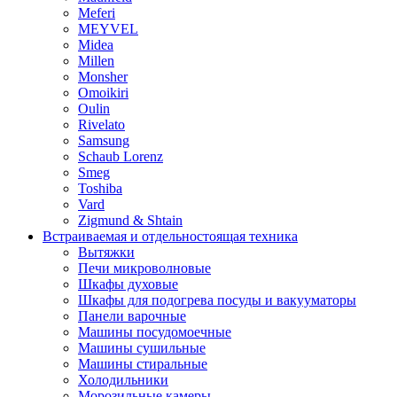
Meferi
MEYVEL
Midea
Millen
Monsher
Omoikiri
Oulin
Rivelato
Samsung
Schaub Lorenz
Smeg
Toshiba
Vard
Zigmund & Shtain
Встраиваемая и отдельностоящая техника
Вытяжки
Печи микроволновые
Шкафы духовые
Шкафы для подогрева посуды и вакууматоры
Панели варочные
Машины посудомоечные
Машины сушильные
Машины стиральные
Холодильники
Морозильные камеры