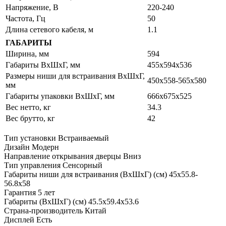
Напряжение, В
220-240
Частота, Гц
50
Длина сетевого кабеля, м
1.1
ГАБАРИТЫ
Ширина, мм
594
Габариты ВхШхГ, мм
455х594х536
Размеры ниши для встраивания ВхШхГ,
450х558-565х580
мм
Габариты упаковки ВхШхГ, мм
666x675x525
Вес нетто, кг
34.3
Вес брутто, кг
42
Тип установки
Встраиваемый
Дизайн
Модерн
Направление открывания дверцы
Вниз
Тип управления
Сенсорный
Габариты ниши для встраивания (ВхШхГ) (см)
45х55.8-
56.8х58
Гарантия
5 лет
Габариты (ВхШхГ) (см)
45.5х59.4х53.6
Страна-производитель
Китай
Дисплей
Есть