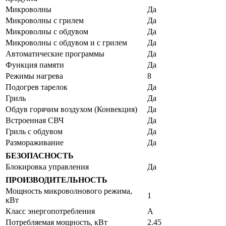
Микроволны
Да
Микроволны с грилем
Да
Микроволны с обдувом
Да
Микроволны с обдувом и с грилем
Да
Автоматические программы
Да
Функция памяти
Да
Режимы нагрева
8
Подогрев тарелок
Да
Гриль
Да
Обдув горячим воздухом (Конвекция)
Да
Встроенная СВЧ
Да
Гриль с обдувом
Да
Размораживание
Да
БЕЗОПАСНОСТЬ
Блокировка управления
Да
ПРОИЗВОДИТЕЛЬНОСТЬ
Мощность микроволнового режима,
1
кВт
Класс энергопотребления
A
Потребляемая мощность, кВт
2.45