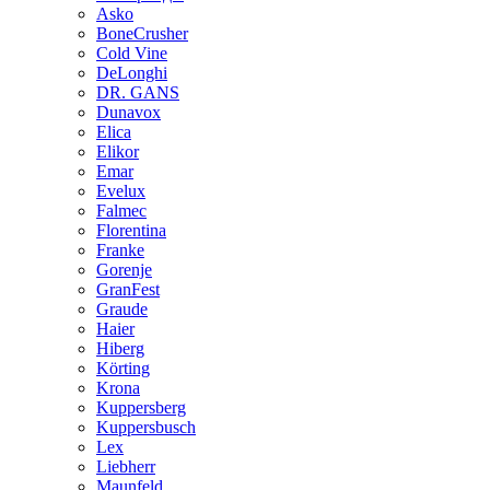
Asko
BoneCrusher
Cold Vine
DeLonghi
DR. GANS
Dunavox
Elica
Elikor
Emar
Evelux
Falmec
Florentina
Franke
Gorenje
GranFest
Graude
Haier
Hiberg
Körting
Krona
Kuppersberg
Kuppersbusch
Lex
Liebherr
Maunfeld