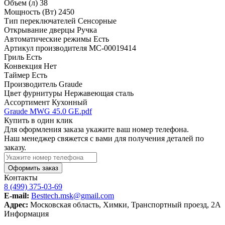
Объем (л)
38
Мощность (Вт)
2450
Тип переключателей
Сенсорные
Открывание дверцы
Ручка
Автоматические режимы
Есть
Артикул производителя
МС-00019414
Гриль
Есть
Конвекция
Нет
Таймер
Есть
Производитель
Graude
Цвет фурнитуры
Нержавеющая сталь
Ассортимент
Кухонный
Graude MWG 45.0 GE.pdf
Купить в один клик
Для оформления заказа укажите ваш номер телефона.
Наш менеджер свяжется с вами для получения деталей по
заказу.
Оформить заказ
Контакты
8 (499) 375-03-69
E-mail:
Besttech.msk@gmail.com
Адрес:
Московская область, Химки, Транспортный проезд, 2А
Информация