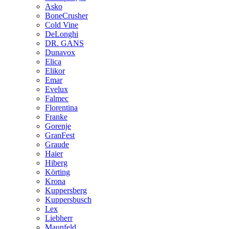
Asko
BoneCrusher
Cold Vine
DeLonghi
DR. GANS
Dunavox
Elica
Elikor
Emar
Evelux
Falmec
Florentina
Franke
Gorenje
GranFest
Graude
Haier
Hiberg
Körting
Krona
Kuppersberg
Kuppersbusch
Lex
Liebherr
Maunfeld