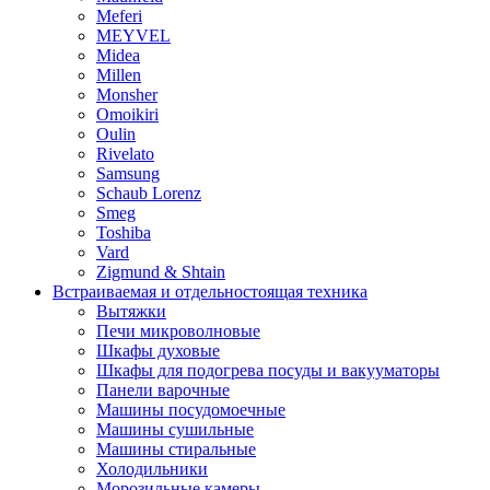
Meferi
MEYVEL
Midea
Millen
Monsher
Omoikiri
Oulin
Rivelato
Samsung
Schaub Lorenz
Smeg
Toshiba
Vard
Zigmund & Shtain
Встраиваемая и отдельностоящая техника
Вытяжки
Печи микроволновые
Шкафы духовые
Шкафы для подогрева посуды и вакууматоры
Панели варочные
Машины посудомоечные
Машины сушильные
Машины стиральные
Холодильники
Морозильные камеры