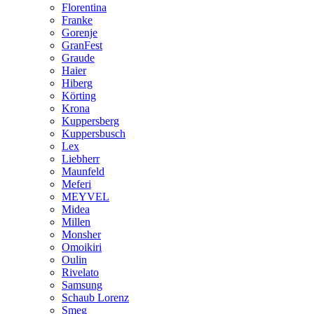
Florentina
Franke
Gorenje
GranFest
Graude
Haier
Hiberg
Körting
Krona
Kuppersberg
Kuppersbusch
Lex
Liebherr
Maunfeld
Meferi
MEYVEL
Midea
Millen
Monsher
Omoikiri
Oulin
Rivelato
Samsung
Schaub Lorenz
Smeg