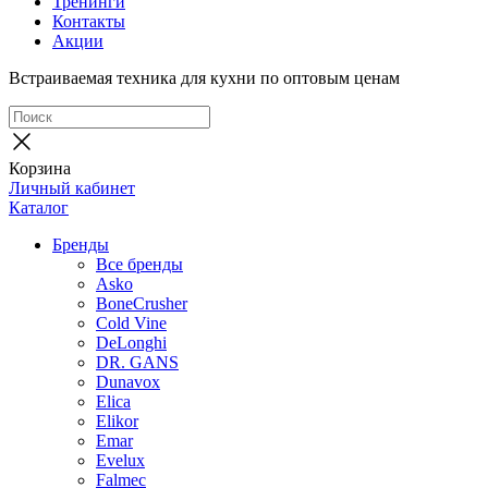
Тренинги
Контакты
Акции
Встраиваемая техника для кухни по оптовым ценам
Корзина
Личный кабинет
Каталог
Бренды
Все бренды
Asko
BoneCrusher
Cold Vine
DeLonghi
DR. GANS
Dunavox
Elica
Elikor
Emar
Evelux
Falmec