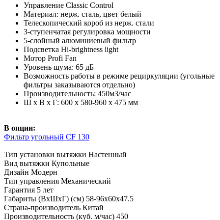
Управление Classic Control
Материал: нерж. сталь, цвет белый
Телескопический короб из нерж. стали
3-ступенчатая регулировка мощности
5-слойный алюминиевый фильтр
Подсветка Hi-brightness light
Мотор Profi Fan
Уровень шума: 65 дБ
Возможность работы в режиме рециркуляции (угольные
фильтры заказываются отдельно)
Производительность: 450м3/час
Ш х В х Г: 600 х 580-960 х 475 мм
В опции:
Фильтр угольный CF 130
Тип установки вытяжки
Настенный
Вид вытяжки
Купольные
Дизайн
Модерн
Тип управления
Механический
Гарантия
5 лет
Габариты (ВхШхГ) (см)
58-96х60х47.5
Страна-производитель
Китай
Производительность (куб. м/час)
450