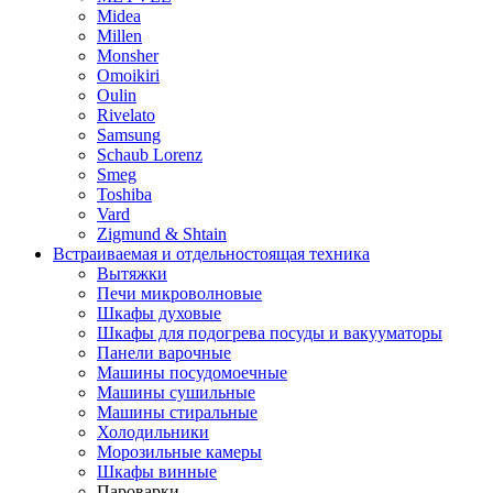
Midea
Millen
Monsher
Omoikiri
Oulin
Rivelato
Samsung
Schaub Lorenz
Smeg
Toshiba
Vard
Zigmund & Shtain
Встраиваемая и отдельностоящая техника
Вытяжки
Печи микроволновые
Шкафы духовые
Шкафы для подогрева посуды и вакууматоры
Панели варочные
Машины посудомоечные
Машины сушильные
Машины стиральные
Холодильники
Морозильные камеры
Шкафы винные
Пароварки