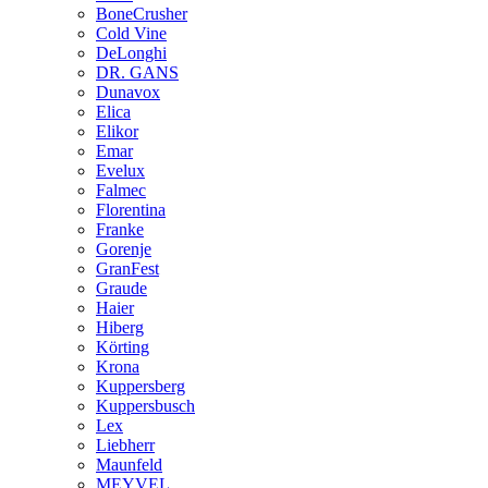
BoneCrusher
Cold Vine
DeLonghi
DR. GANS
Dunavox
Elica
Elikor
Emar
Evelux
Falmec
Florentina
Franke
Gorenje
GranFest
Graude
Haier
Hiberg
Körting
Krona
Kuppersberg
Kuppersbusch
Lex
Liebherr
Maunfeld
MEYVEL