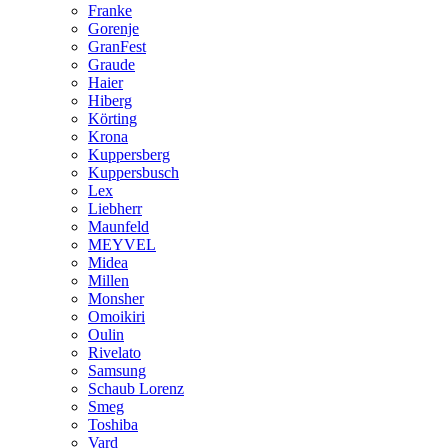
Franke
Gorenje
GranFest
Graude
Haier
Hiberg
Körting
Krona
Kuppersberg
Kuppersbusch
Lex
Liebherr
Maunfeld
MEYVEL
Midea
Millen
Monsher
Omoikiri
Oulin
Rivelato
Samsung
Schaub Lorenz
Smeg
Toshiba
Vard