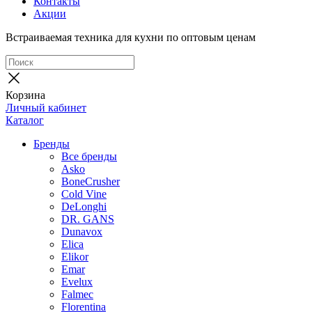
Контакты
Акции
Встраиваемая техника для кухни по оптовым ценам
Корзина
Личный кабинет
Каталог
Бренды
Все бренды
Asko
BoneCrusher
Cold Vine
DeLonghi
DR. GANS
Dunavox
Elica
Elikor
Emar
Evelux
Falmec
Florentina