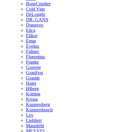
BoneCrusher
Cold Vine
DeLonghi
DR. GANS
Dunavox
Elica
Elikor
Emar
Evelux
Falmec
Florentina
Franke
Gorenje
GranFest
Graude
Haier
Hiberg
Körting
Krona
Kuppersberg
Kuppersbusch
Lex
Liebherr
Maunfeld
MEYVEL