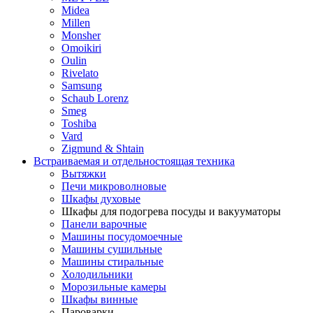
Midea
Millen
Monsher
Omoikiri
Oulin
Rivelato
Samsung
Schaub Lorenz
Smeg
Toshiba
Vard
Zigmund & Shtain
Встраиваемая и отдельностоящая техника
Вытяжки
Печи микроволновые
Шкафы духовые
Шкафы для подогрева посуды и вакууматоры
Панели варочные
Машины посудомоечные
Машины сушильные
Машины стиральные
Холодильники
Морозильные камеры
Шкафы винные
Пароварки