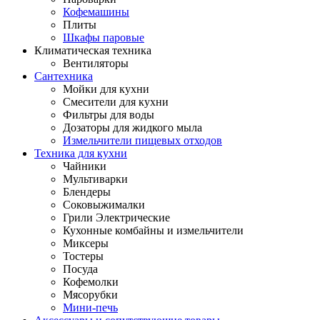
Кофемашины
Плиты
Шкафы паровые
Климатическая техника
Вентиляторы
Сантехника
Мойки для кухни
Смесители для кухни
Фильтры для воды
Дозаторы для жидкого мыла
Измельчители пищевых отходов
Техника для кухни
Чайники
Мультиварки
Блендеры
Соковыжималки
Грили Электрические
Кухонные комбайны и измельчители
Миксеры
Тостеры
Посуда
Кофемолки
Мясорубки
Мини-печь