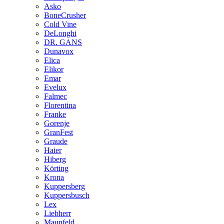
Asko
BoneCrusher
Cold Vine
DeLonghi
DR. GANS
Dunavox
Elica
Elikor
Emar
Evelux
Falmec
Florentina
Franke
Gorenje
GranFest
Graude
Haier
Hiberg
Körting
Krona
Kuppersberg
Kuppersbusch
Lex
Liebherr
Maunfeld