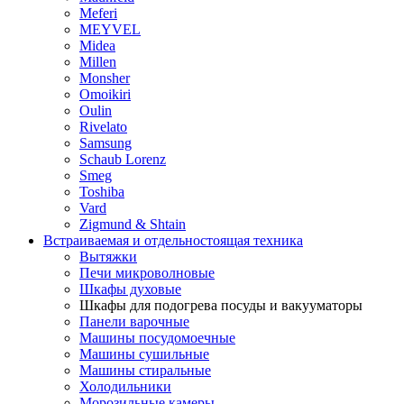
Meferi
MEYVEL
Midea
Millen
Monsher
Omoikiri
Oulin
Rivelato
Samsung
Schaub Lorenz
Smeg
Toshiba
Vard
Zigmund & Shtain
Встраиваемая и отдельностоящая техника
Вытяжки
Печи микроволновые
Шкафы духовые
Шкафы для подогрева посуды и вакууматоры
Панели варочные
Машины посудомоечные
Машины сушильные
Машины стиральные
Холодильники
Морозильные камеры