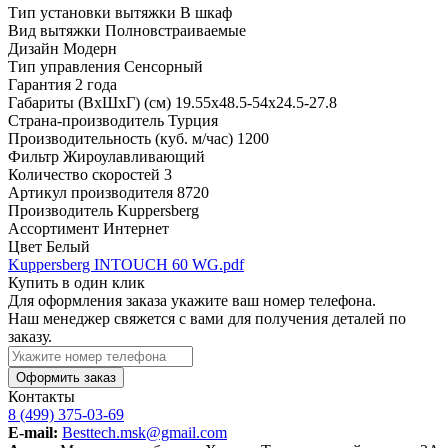
Тип установки вытяжки
В шкаф
Вид вытяжки
Полновстраиваемые
Дизайн
Модерн
Тип управления
Сенсорный
Гарантия
2 года
Габариты (ВхШхГ) (см)
19.55х48.5-54х24.5-27.8
Страна-производитель
Турция
Производительность (куб. м/час)
1200
Фильтр
Жироулавливающий
Количество скоростей
3
Артикул производителя
8720
Производитель
Kuppersberg
Ассортимент
Интернет
Цвет
Белый
Kuppersberg INTOUCH 60 WG.pdf
Купить в один клик
Для оформления заказа укажите ваш номер телефона.
Наш менеджер свяжется с вами для получения деталей по
заказу.
Оформить заказ
Контакты
8 (499) 375-03-69
E-mail:
Besttech.msk@gmail.com