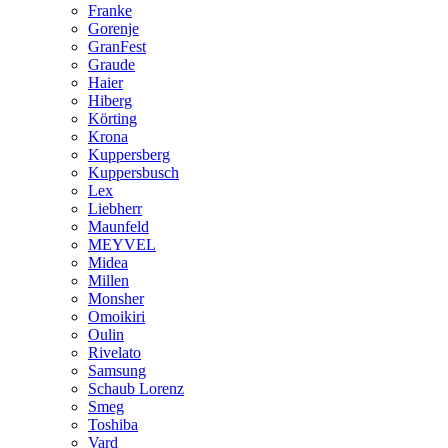
Franke
Gorenje
GranFest
Graude
Haier
Hiberg
Körting
Krona
Kuppersberg
Kuppersbusch
Lex
Liebherr
Maunfeld
MEYVEL
Midea
Millen
Monsher
Omoikiri
Oulin
Rivelato
Samsung
Schaub Lorenz
Smeg
Toshiba
Vard