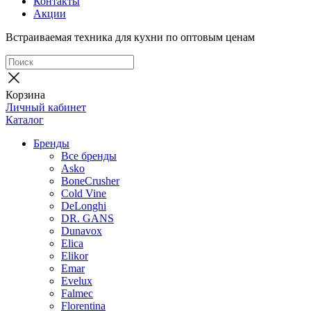
Контакты
Акции
Встраиваемая техника для кухни по оптовым ценам
Корзина
Личный кабинет
Каталог
Бренды
Все бренды
Asko
BoneCrusher
Cold Vine
DeLonghi
DR. GANS
Dunavox
Elica
Elikor
Emar
Evelux
Falmec
Florentina