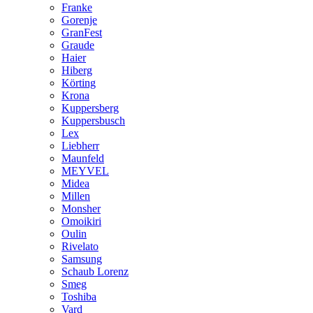
Franke
Gorenje
GranFest
Graude
Haier
Hiberg
Körting
Krona
Kuppersberg
Kuppersbusch
Lex
Liebherr
Maunfeld
MEYVEL
Midea
Millen
Monsher
Omoikiri
Oulin
Rivelato
Samsung
Schaub Lorenz
Smeg
Toshiba
Vard