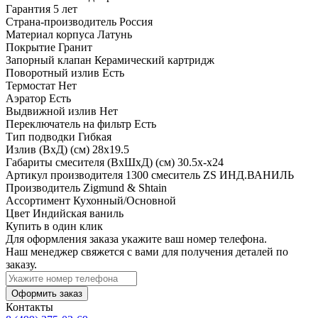
Гарантия
5 лет
Страна-производитель
Россия
Материал корпуса
Латунь
Покрытие
Гранит
Запорный клапан
Керамический картридж
Поворотный излив
Есть
Термостат
Нет
Аэратор
Есть
Выдвижной излив
Нет
Переключатель на фильтр
Есть
Тип подводки
Гибкая
Излив (ВхД) (см)
28х19.5
Габариты смесителя (ВхШхД) (см)
30.5х-х24
Артикул производителя
1300 смеситель ZS ИНД.ВАНИЛЬ
Производитель
Zigmund & Shtain
Ассортимент
Кухонный/Основной
Цвет
Индийская ваниль
Купить в один клик
Для оформления заказа укажите ваш номер телефона.
Наш менеджер свяжется с вами для получения деталей по
заказу.
Оформить заказ
Контакты