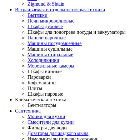
Zigmund & Shtain
Встраиваемая и отдельностоящая техника
Вытяжки
Печи микроволновые
Шкафы духовые
Шкафы для подогрева посуды и вакууматоры
Панели варочные
Машины посудомоечные
Машины сушильные
Машины стиральные
Холодильники
Морозильные камеры
Шкафы винные
Пароварки
Кофемашины
Плиты
Шкафы паровые
Климатическая техника
Вентиляторы
Сантехника
Мойки для кухни
Смесители для кухни
Фильтры для воды
Дозаторы для жидкого мыла
Измельчители пищевых отходов