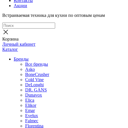
Контакты
Акции
Встраиваемая техника для кухни по оптовым ценам
Корзина
Личный кабинет
Каталог
Бренды
Все бренды
Asko
BoneCrusher
Cold Vine
DeLonghi
DR. GANS
Dunavox
Elica
Elikor
Emar
Evelux
Falmec
Florentina