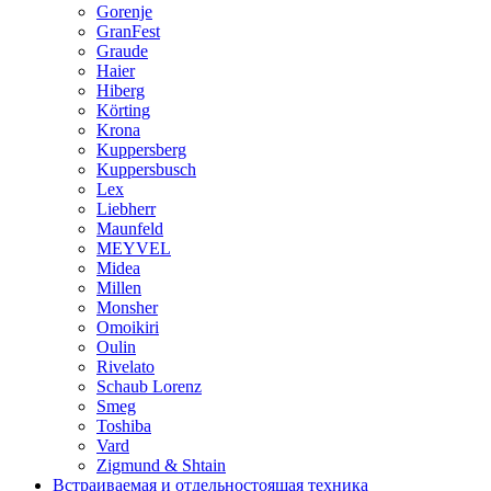
Gorenje
GranFest
Graude
Haier
Hiberg
Körting
Krona
Kuppersberg
Kuppersbusch
Lex
Liebherr
Maunfeld
MEYVEL
Midea
Millen
Monsher
Omoikiri
Oulin
Rivelato
Schaub Lorenz
Smeg
Toshiba
Vard
Zigmund & Shtain
Встраиваемая и отдельностоящая техника