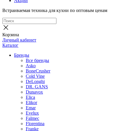
Акции
Встраиваемая техника для кухни по оптовым ценам
Корзина
Личный кабинет
Каталог
Бренды
Все бренды
Asko
BoneCrusher
Cold Vine
DeLonghi
DR. GANS
Dunavox
Elica
Elikor
Emar
Evelux
Falmec
Florentina
Franke