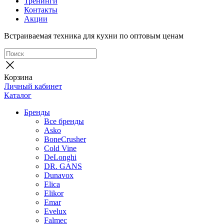
Тренинги
Контакты
Акции
Встраиваемая техника для кухни по оптовым ценам
Корзина
Личный кабинет
Каталог
Бренды
Все бренды
Asko
BoneCrusher
Cold Vine
DeLonghi
DR. GANS
Dunavox
Elica
Elikor
Emar
Evelux
Falmec