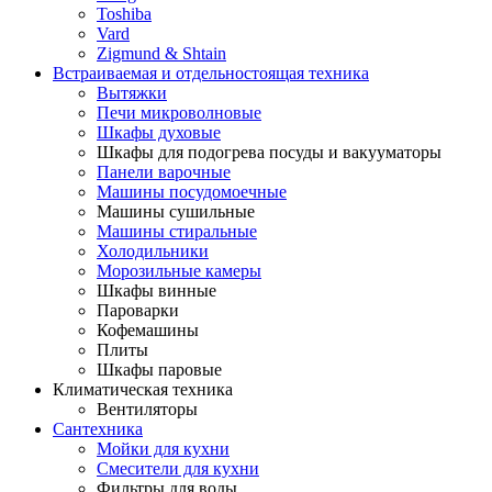
Toshiba
Vard
Zigmund & Shtain
Встраиваемая и отдельностоящая техника
Вытяжки
Печи микроволновые
Шкафы духовые
Шкафы для подогрева посуды и вакууматоры
Панели варочные
Машины посудомоечные
Машины сушильные
Машины стиральные
Холодильники
Морозильные камеры
Шкафы винные
Пароварки
Кофемашины
Плиты
Шкафы паровые
Климатическая техника
Вентиляторы
Сантехника
Мойки для кухни
Смесители для кухни
Фильтры для воды