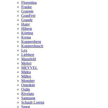
Florentina
Franke
Gorenje
GranFest
Graude
Haier
Hiberg
Körting
Krona
Kuppersberg
Kuppersbusch
Lex
Liebherr
Maunfeld
Meferi
MEYVEL
Midea
Millen
Monsher
Omoikiri
Oulin
Rivelato
Samsung
Schaub Lorenz
Smeg