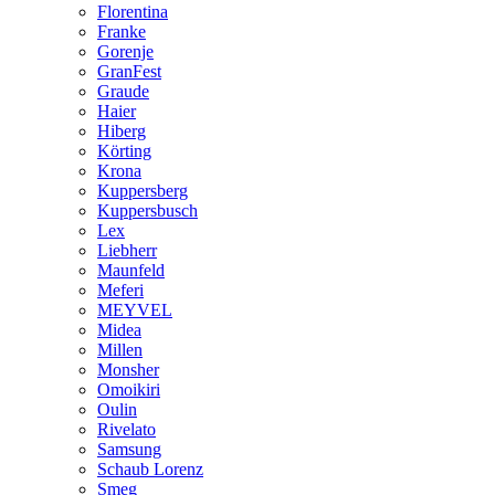
Florentina
Franke
Gorenje
GranFest
Graude
Haier
Hiberg
Körting
Krona
Kuppersberg
Kuppersbusch
Lex
Liebherr
Maunfeld
Meferi
MEYVEL
Midea
Millen
Monsher
Omoikiri
Oulin
Rivelato
Samsung
Schaub Lorenz
Smeg