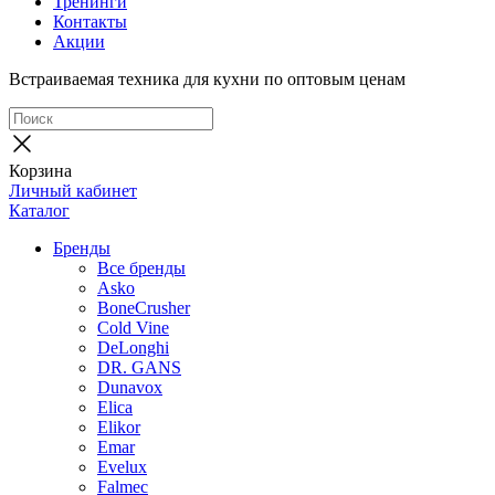
Тренинги
Контакты
Акции
Встраиваемая техника для кухни по оптовым ценам
Корзина
Личный кабинет
Каталог
Бренды
Все бренды
Asko
BoneCrusher
Cold Vine
DeLonghi
DR. GANS
Dunavox
Elica
Elikor
Emar
Evelux
Falmec