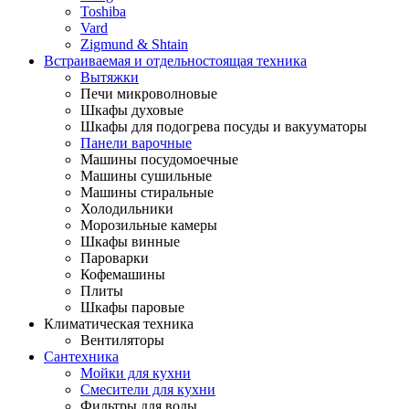
Toshiba
Vard
Zigmund & Shtain
Встраиваемая и отдельностоящая техника
Вытяжки
Печи микроволновые
Шкафы духовые
Шкафы для подогрева посуды и вакууматоры
Панели варочные
Машины посудомоечные
Машины сушильные
Машины стиральные
Холодильники
Морозильные камеры
Шкафы винные
Пароварки
Кофемашины
Плиты
Шкафы паровые
Климатическая техника
Вентиляторы
Сантехника
Мойки для кухни
Смесители для кухни
Фильтры для воды