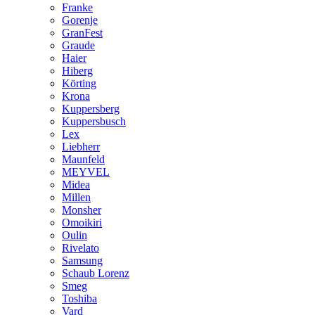
Franke
Gorenje
GranFest
Graude
Haier
Hiberg
Körting
Krona
Kuppersberg
Kuppersbusch
Lex
Liebherr
Maunfeld
MEYVEL
Midea
Millen
Monsher
Omoikiri
Oulin
Rivelato
Samsung
Schaub Lorenz
Smeg
Toshiba
Vard