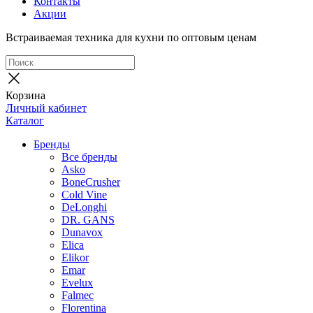
Контакты
Акции
Встраиваемая техника для кухни по оптовым ценам
Корзина
Личный кабинет
Каталог
Бренды
Все бренды
Asko
BoneCrusher
Cold Vine
DeLonghi
DR. GANS
Dunavox
Elica
Elikor
Emar
Evelux
Falmec
Florentina