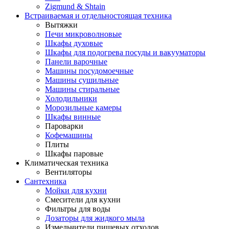
Zigmund & Shtain
Встраиваемая и отдельностоящая техника
Вытяжки
Печи микроволновые
Шкафы духовые
Шкафы для подогрева посуды и вакууматоры
Панели варочные
Машины посудомоечные
Машины сушильные
Машины стиральные
Холодильники
Морозильные камеры
Шкафы винные
Пароварки
Кофемашины
Плиты
Шкафы паровые
Климатическая техника
Вентиляторы
Сантехника
Мойки для кухни
Смесители для кухни
Фильтры для воды
Дозаторы для жидкого мыла
Измельчители пищевых отходов