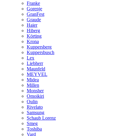
Franke
Gorenje
GranFest
Graude
Haier
Hiberg
Körting
Krona
Kuppersberg
Kuppersbusch
Lex
Liebherr
Maunfeld
MEYVEL
Midea
Millen
Monsher
Omoikiri
Oulin
Rivelato
Samsung
Schaub Lorenz
Smeg
Toshiba
Vard