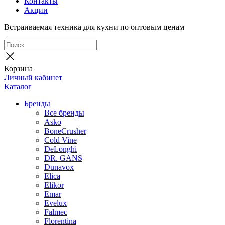
Контакты
Акции
Встраиваемая техника для кухни по оптовым ценам
Корзина
Личный кабинет
Каталог
Бренды
Все бренды
Asko
BoneCrusher
Cold Vine
DeLonghi
DR. GANS
Dunavox
Elica
Elikor
Emar
Evelux
Falmec
Florentina