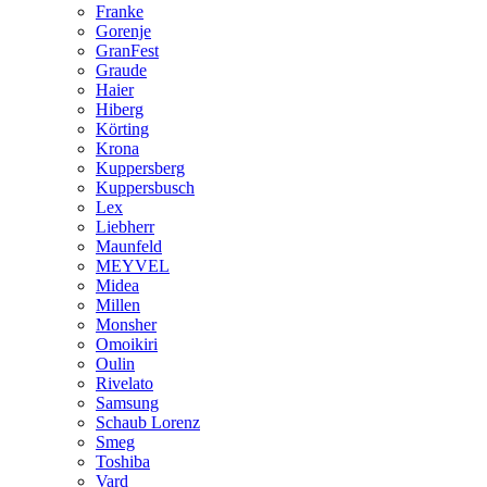
Franke
Gorenje
GranFest
Graude
Haier
Hiberg
Körting
Krona
Kuppersberg
Kuppersbusch
Lex
Liebherr
Maunfeld
MEYVEL
Midea
Millen
Monsher
Omoikiri
Oulin
Rivelato
Samsung
Schaub Lorenz
Smeg
Toshiba
Vard