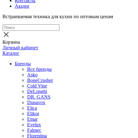
Контакты
Акции
Встраиваемая техника для кухни по оптовым ценам
Корзина
Личный кабинет
Каталог
Бренды
Все бренды
Asko
BoneCrusher
Cold Vine
DeLonghi
DR. GANS
Dunavox
Elica
Elikor
Emar
Evelux
Falmec
Florentina