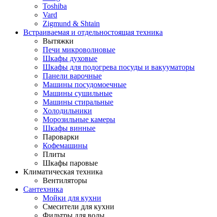
Toshiba
Vard
Zigmund & Shtain
Встраиваемая и отдельностоящая техника
Вытяжки
Печи микроволновые
Шкафы духовые
Шкафы для подогрева посуды и вакууматоры
Панели варочные
Машины посудомоечные
Машины сушильные
Машины стиральные
Холодильники
Морозильные камеры
Шкафы винные
Пароварки
Кофемашины
Плиты
Шкафы паровые
Климатическая техника
Вентиляторы
Сантехника
Мойки для кухни
Смесители для кухни
Фильтры для воды