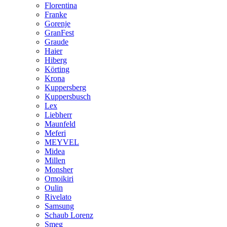
Florentina
Franke
Gorenje
GranFest
Graude
Haier
Hiberg
Körting
Krona
Kuppersberg
Kuppersbusch
Lex
Liebherr
Maunfeld
Meferi
MEYVEL
Midea
Millen
Monsher
Omoikiri
Oulin
Rivelato
Samsung
Schaub Lorenz
Smeg