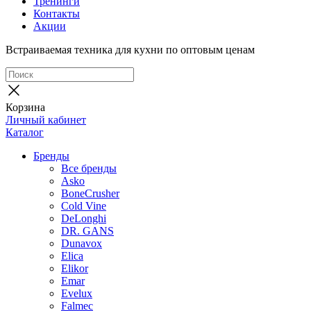
Тренинги
Контакты
Акции
Встраиваемая техника для кухни по оптовым ценам
Корзина
Личный кабинет
Каталог
Бренды
Все бренды
Asko
BoneCrusher
Cold Vine
DeLonghi
DR. GANS
Dunavox
Elica
Elikor
Emar
Evelux
Falmec