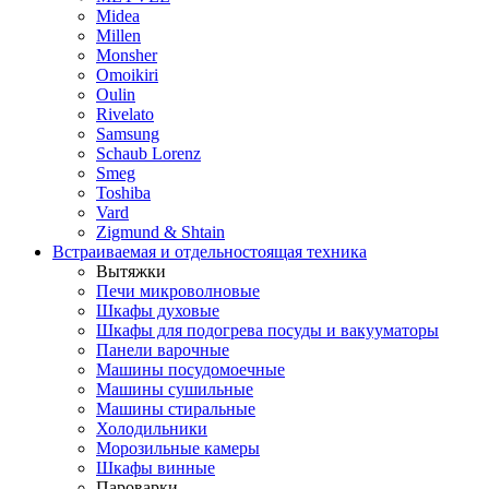
Midea
Millen
Monsher
Omoikiri
Oulin
Rivelato
Samsung
Schaub Lorenz
Smeg
Toshiba
Vard
Zigmund & Shtain
Встраиваемая и отдельностоящая техника
Вытяжки
Печи микроволновые
Шкафы духовые
Шкафы для подогрева посуды и вакууматоры
Панели варочные
Машины посудомоечные
Машины сушильные
Машины стиральные
Холодильники
Морозильные камеры
Шкафы винные
Пароварки