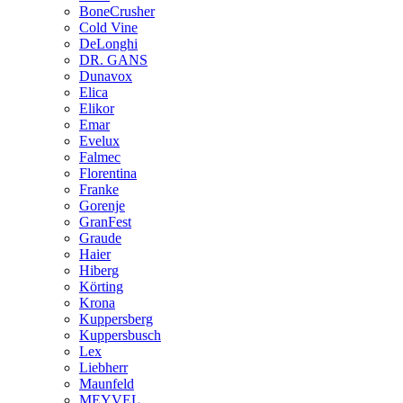
BoneCrusher
Cold Vine
DeLonghi
DR. GANS
Dunavox
Elica
Elikor
Emar
Evelux
Falmec
Florentina
Franke
Gorenje
GranFest
Graude
Haier
Hiberg
Körting
Krona
Kuppersberg
Kuppersbusch
Lex
Liebherr
Maunfeld
MEYVEL