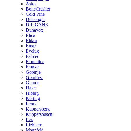
Asko
BoneCrusher
Cold Vine
DeLonghi
DR. GANS
Dunavox
Elica
Elikor
Emar
Evelux
Falmec
Florentina
Franke
Gorenje
GranFest
Graude
Haier
Hiberg
Körting
Krona
Kuppersberg
Kuppersbusch
Lex
Liebherr
Maunfeld