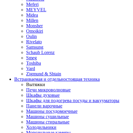
Meferi
MEYVEL
Midea
Millen
Monsher
Omoikiri
Oulin
Rivelato
Samsung
Schaub Lorenz
Smeg
Toshiba
Vard
Zigmund & Shtain
Встраиваемая и отдельностоящая техника
Вытяжки
Печи микроволновые
Шкафы духовые
Шкафы для подогрева посуды и вакууматоры
Панели варочные
Машины посудомоечные
Машины сушильные
Машины стиральные
Холодильники
Морозильные камеры