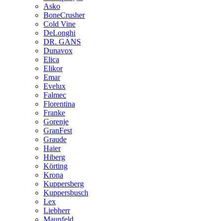
Asko
BoneCrusher
Cold Vine
DeLonghi
DR. GANS
Dunavox
Elica
Elikor
Emar
Evelux
Falmec
Florentina
Franke
Gorenje
GranFest
Graude
Haier
Hiberg
Körting
Krona
Kuppersberg
Kuppersbusch
Lex
Liebherr
Maunfeld