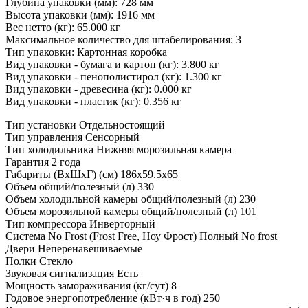
Глубина упаковки (мм): 728 мм
Высота упаковки (мм): 1916 мм
Вес нетто (кг): 65.000 кг
Максимальное количество для штабелирования: 3
Тип упаковки: Картонная коробка
Вид упаковки - бумага и картон (кг): 3.800 кг
Вид упаковки - пенополистирол (кг): 1.300 кг
Вид упаковки - древесина (кг): 0.000 кг
Вид упаковки - пластик (кг): 0.356 кг
Тип установки
Отдельностоящий
Тип управления
Сенсорный
Тип холодильника
Нижняя морозильная камера
Гарантия
2 года
Габариты (ВхШхГ) (см)
186x59.5x65
Объем общий/полезный (л)
330
Объем холодильной камеры общий/полезный (л)
230
Объем морозильной камеры общий/полезный (л)
101
Тип компрессора
Инверторный
Система No Frost (Frost Free, Ноу Фрост)
Полный No frost
Двери
Неперенавешиваемые
Полки
Стекло
Звуковая сигнализация
Есть
Мощность замораживания (кг/сут)
8
Годовое энергопотребление (кВт·ч в год)
250