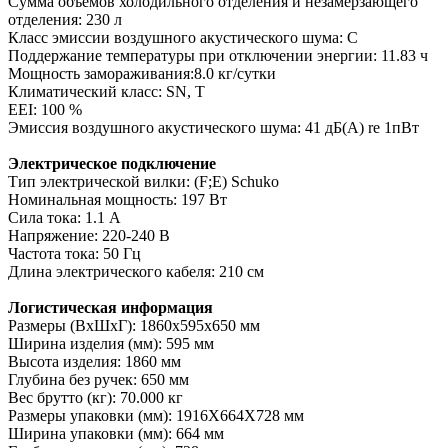
Сумма объемов холодильного отделения и незамерзающего
отделения: 230 л
Класс эмиссии воздушного акустического шума: C
Поддержание температуры при отключении энергии: 11.83 ч
Мощность замораживания:8.0 кг/сутки
Климатический класс: SN, T
EEI: 100 %
Эмиссия воздушного акустического шума: 41 дБ(A) re 1пВт
Электрическое подключение
Тип электрической вилки: (F;E) Schuko
Номинальная мощность: 197 Вт
Сила тока: 1.1 A
Напряжение: 220-240 В
Частота тока: 50 Гц
Длина электрического кабеля: 210 см
Логистическая информация
Размеры (ВxШxГ): 1860x595x650 мм
Ширина изделия (мм): 595 мм
Высота изделия: 1860 мм
Глубина без ручек: 650 мм
Вес брутто (кг): 70.000 кг
Размеры упаковки (мм): 1916X664X728 мм
Ширина упаковки (мм): 664 мм