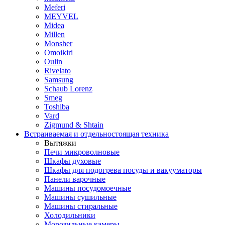
Meferi
MEYVEL
Midea
Millen
Monsher
Omoikiri
Oulin
Rivelato
Samsung
Schaub Lorenz
Smeg
Toshiba
Vard
Zigmund & Shtain
Встраиваемая и отдельностоящая техника
Вытяжки
Печи микроволновые
Шкафы духовые
Шкафы для подогрева посуды и вакууматоры
Панели варочные
Машины посудомоечные
Машины сушильные
Машины стиральные
Холодильники
Морозильные камеры