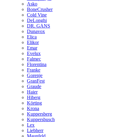
Asko
BoneCrusher
Cold Vine
DeLonghi
DR. GANS
Dunavox
Elica
Elikor
Emar
Evelux
Falmec
Florentina
Franke
Gorenje
GranFest
Graude
Haier
Hiberg
Körting
Krona
Kuppersberg
Kuppersbusch
Lex
Liebherr
Maunfeld