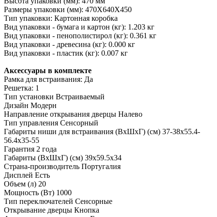
Высота упаковки (мм): 470 мм
Размеры упаковки (мм): 470X640X450
Тип упаковки: Картонная коробка
Вид упаковки - бумага и картон (кг): 1.203 кг
Вид упаковки - пенополистирол (кг): 0.361 кг
Вид упаковки - древесина (кг): 0.000 кг
Вид упаковки - пластик (кг): 0.007 кг
Аксессуары в комплекте
Рамка для встраивания: Да
Решетка: 1
Тип установки
Встраиваемый
Дизайн
Модерн
Направление открывания дверцы
Налево
Тип управления
Сенсорный
Габариты ниши для встраивания (ВхШхГ) (см)
37-38х55.4-
56.4х35-55
Гарантия
2 года
Габариты (ВхШхГ) (см)
39х59.5х34
Страна-производитель
Португалия
Дисплей
Есть
Объем (л)
20
Мощность (Вт)
1000
Тип переключателей
Сенсорные
Открывание дверцы
Кнопка