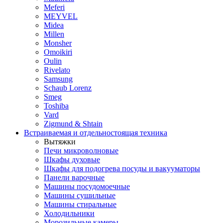
Meferi
MEYVEL
Midea
Millen
Monsher
Omoikiri
Oulin
Rivelato
Samsung
Schaub Lorenz
Smeg
Toshiba
Vard
Zigmund & Shtain
Встраиваемая и отдельностоящая техника
Вытяжки
Печи микроволновые
Шкафы духовые
Шкафы для подогрева посуды и вакууматоры
Панели варочные
Машины посудомоечные
Машины сушильные
Машины стиральные
Холодильники
Морозильные камеры