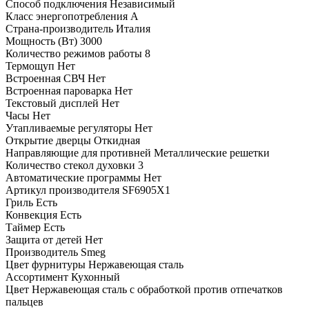
Способ подключения
Независимый
Класс энергопотребления
A
Страна-производитель
Италия
Мощность (Вт)
3000
Количество режимов работы
8
Термощуп
Нет
Встроенная СВЧ
Нет
Встроенная пароварка
Нет
Текстовый дисплей
Нет
Часы
Нет
Утапливаемые регуляторы
Нет
Открытие дверцы
Откидная
Направляющие для противней
Металлические решетки
Количество стекол духовки
3
Автоматические программы
Нет
Артикул производителя
SF6905X1
Гриль
Есть
Конвекция
Есть
Таймер
Есть
Защита от детей
Нет
Производитель
Smeg
Цвет фурнитуры
Нержавеющая сталь
Ассортимент
Кухонный
Цвет
Нержавеющая сталь с обработкой против отпечатков
пальцев