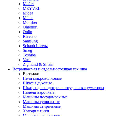
Meferi
MEYVEL
Midea
Millen
Monsher
Omoikiri
Oulin
Rivelato
Samsung
Schaub Lorenz
Smeg
Toshiba
Vard
Zigmund & Shtain
Встраиваемая и отдельностоящая техника
Вытяжки
Печи микроволновые
Шкафы духовые
Шкафы для подогрева посуды и вакууматоры
Панели варочные
Машины посудомоечные
Машины сушильные
Машины стиральные
Холодильники
Морозильные камеры