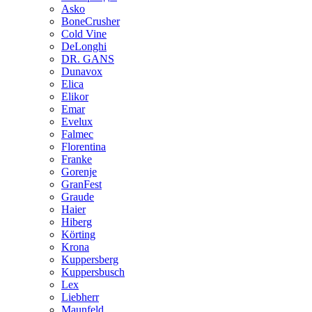
Asko
BoneCrusher
Cold Vine
DeLonghi
DR. GANS
Dunavox
Elica
Elikor
Emar
Evelux
Falmec
Florentina
Franke
Gorenje
GranFest
Graude
Haier
Hiberg
Körting
Krona
Kuppersberg
Kuppersbusch
Lex
Liebherr
Maunfeld