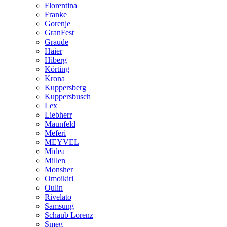
Florentina
Franke
Gorenje
GranFest
Graude
Haier
Hiberg
Körting
Krona
Kuppersberg
Kuppersbusch
Lex
Liebherr
Maunfeld
Meferi
MEYVEL
Midea
Millen
Monsher
Omoikiri
Oulin
Rivelato
Samsung
Schaub Lorenz
Smeg