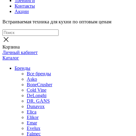
Тренинги
Контакты
Акции
Встраиваемая техника для кухни по оптовым ценам
Корзина
Личный кабинет
Каталог
Бренды
Все бренды
Asko
BoneCrusher
Cold Vine
DeLonghi
DR. GANS
Dunavox
Elica
Elikor
Emar
Evelux
Falmec