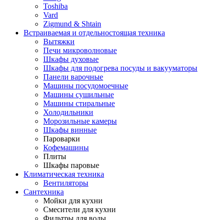
Toshiba
Vard
Zigmund & Shtain
Встраиваемая и отдельностоящая техника
Вытяжки
Печи микроволновые
Шкафы духовые
Шкафы для подогрева посуды и вакууматоры
Панели варочные
Машины посудомоечные
Машины сушильные
Машины стиральные
Холодильники
Морозильные камеры
Шкафы винные
Пароварки
Кофемашины
Плиты
Шкафы паровые
Климатическая техника
Вентиляторы
Сантехника
Мойки для кухни
Смесители для кухни
Фильтры для воды