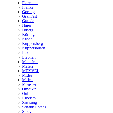
Florentina
Franke
Gorenje
GranFest
Graude
Haier
Hiberg
Körting
Krona
Kuppersberg
Kuppersbusch
Lex
Liebherr
Maunfeld
Meferi
MEYVEL
Midea
Millen
Monsher
Omoikiri
Oulin
Rivelato
Samsung
Schaub Lorenz
Smeg