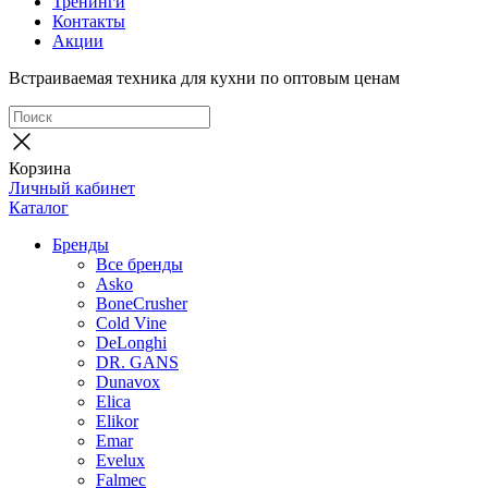
Тренинги
Контакты
Акции
Встраиваемая техника для кухни по оптовым ценам
Корзина
Личный кабинет
Каталог
Бренды
Все бренды
Asko
BoneCrusher
Cold Vine
DeLonghi
DR. GANS
Dunavox
Elica
Elikor
Emar
Evelux
Falmec