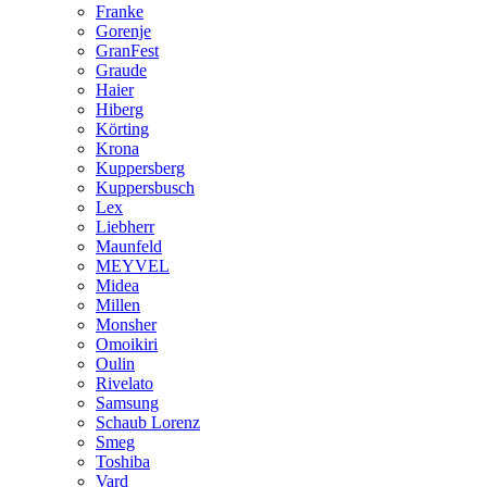
Franke
Gorenje
GranFest
Graude
Haier
Hiberg
Körting
Krona
Kuppersberg
Kuppersbusch
Lex
Liebherr
Maunfeld
MEYVEL
Midea
Millen
Monsher
Omoikiri
Oulin
Rivelato
Samsung
Schaub Lorenz
Smeg
Toshiba
Vard