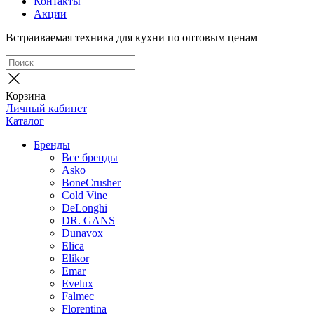
Контакты
Акции
Встраиваемая техника для кухни по оптовым ценам
Корзина
Личный кабинет
Каталог
Бренды
Все бренды
Asko
BoneCrusher
Cold Vine
DeLonghi
DR. GANS
Dunavox
Elica
Elikor
Emar
Evelux
Falmec
Florentina