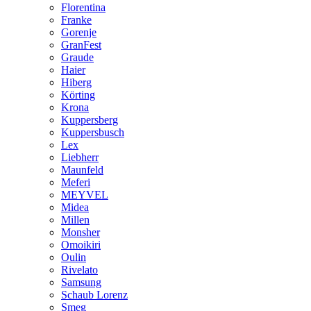
Florentina
Franke
Gorenje
GranFest
Graude
Haier
Hiberg
Körting
Krona
Kuppersberg
Kuppersbusch
Lex
Liebherr
Maunfeld
Meferi
MEYVEL
Midea
Millen
Monsher
Omoikiri
Oulin
Rivelato
Samsung
Schaub Lorenz
Smeg