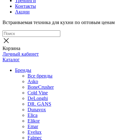
Тренинги
Контакты
Акции
Встраиваемая техника для кухни по оптовым ценам
Корзина
Личный кабинет
Каталог
Бренды
Все бренды
Asko
BoneCrusher
Cold Vine
DeLonghi
DR. GANS
Dunavox
Elica
Elikor
Emar
Evelux
Falmec