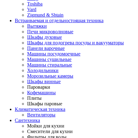
Toshiba
Vard
Zigmund & Shtain
Встраиваемая и отдельностоящая техника
Вытяжки
Печи микроволновые
Шкафы духовые
Шкафы для подогрева посуды и вакууматоры
Панели варочные
Машины посудомоечные
Машины сушильные
Машины стиральные
Холодильники
Морозильные камеры
Шкафы винные
Пароварки
Кофемашины
Плиты
Шкафы паровые
Климатическая техника
Вентиляторы
Сантехника
Мойки для кухни
Смесители для кухни
Фильтры для воды