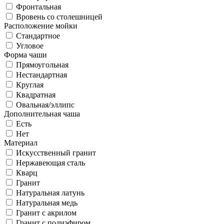
Фронтальная
Вровень со столешницей
Расположение мойки
Стандартное
Угловое
Форма чаши
Прямоугольная
Нестандартная
Круглая
Квадратная
Овальная/эллипс
Дополнительная чаша
Есть
Нет
Материал
Искусственный гранит
Нержавеющая сталь
Кварц
Гранит
Натуральная латунь
Натуральная медь
Гранит с акрилом
Гранит с полиэфиром