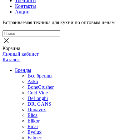
Тренинги
Контакты
Акции
Встраиваемая техника для кухни по оптовым ценам
Корзина
Личный кабинет
Каталог
Бренды
Все бренды
Asko
BoneCrusher
Cold Vine
DeLonghi
DR. GANS
Dunavox
Elica
Elikor
Emar
Evelux
Falmec