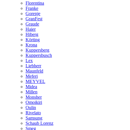
Florentina
Franke
Gorenje
GranFest
Graude
Haier
Hiberg
Körting
Krona
Kuppersberg
Kuppersbusch
Lex
Liebherr
Maunfeld
Meferi
MEYVEL
Midea
Millen
Monsher
Omoikiri
Oulin
Rivelato
Samsung
Schaub Lorenz
Smeg