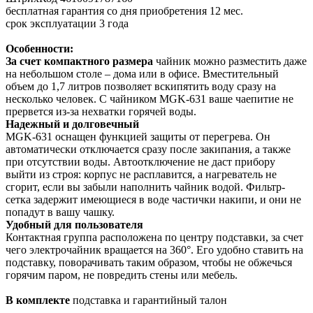
бесплатная гарантия со дня приобретения 12 мес.
срок эксплуатации 3 года
Особенности:
За счет компактного размера
чайник можно разместить даже
на небольшом столе – дома или в офисе. Вместительный
объем до 1,7 литров позволяет вскипятить воду сразу на
несколько человек. С чайником MGK-631 ваше чаепитие не
прервется из-за нехватки горячей воды.
Надежный и долговечный
MGK-631 оснащен функцией защиты от перегрева. Он
автоматически отключается сразу после закипания, а также
при отсутствии воды. Автоотключение не даст прибору
выйти из строя: корпус не расплавится, а нагреватель не
сгорит, если вы забыли наполнить чайник водой. Фильтр-
сетка задержит имеющиеся в воде частички накипи, и они не
попадут в вашу чашку.
Удобный для пользователя
Контактная группа расположена по центру подставки, за счет
чего электрочайник вращается на 360°. Его удобно ставить на
подставку, поворачивать таким образом, чтобы не обжечься
горячим паром, не повредить стены или мебель.
В комплекте
подставка и гарантийный талон