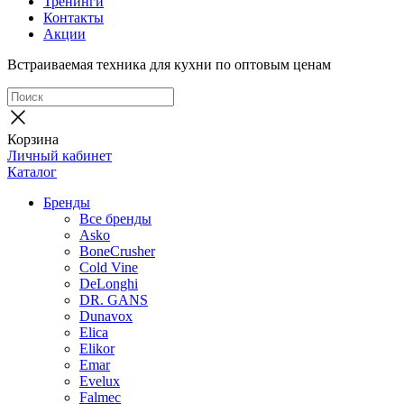
Тренинги
Контакты
Акции
Встраиваемая техника для кухни по оптовым ценам
Корзина
Личный кабинет
Каталог
Бренды
Все бренды
Asko
BoneCrusher
Cold Vine
DeLonghi
DR. GANS
Dunavox
Elica
Elikor
Emar
Evelux
Falmec