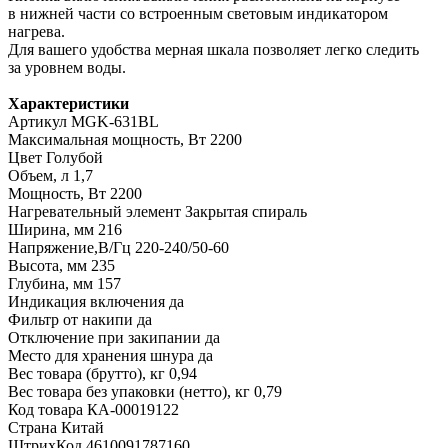
в нижней части со встроенным световым индикатором
нагрева.
Для вашего удобства мерная шкала позволяет легко следить
за уровнем воды.
Характеристики
Артикул MGK-631BL
Максимальная мощность, Вт 2200
Цвет Голубой
Объем, л 1,7
Мощность, Вт 2200
Нагревательный элемент Закрытая спираль
Ширина, мм 216
Напряжение,В/Гц 220-240/50-60
Высота, мм 235
Глубина, мм 157
Индикация включения да
Фильтр от накипи да
Отключение при закипании да
Место для хранения шнура да
Вес товара (брутто), кг 0,94
Вес товара без упаковки (нетто), кг 0,79
Код товара КА-00019122
Страна Китай
ШтрихКод 4610091787160