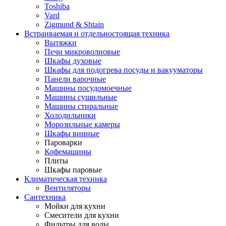
Toshiba
Vard
Zigmund & Shtain
Встраиваемая и отдельностоящая техника
Вытяжки
Печи микроволновые
Шкафы духовые
Шкафы для подогрева посуды и вакууматоры
Панели варочные
Машины посудомоечные
Машины сушильные
Машины стиральные
Холодильники
Морозильные камеры
Шкафы винные
Пароварки
Кофемашины
Плиты
Шкафы паровые
Климатическая техника
Вентиляторы
Сантехника
Мойки для кухни
Смесители для кухни
Фильтры для воды