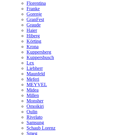
Florentina
Franke
Gorenje
GranFest
Graude
Haier
Hiberg
Körting
Krona
Kuppersberg
Kuppersbusch
Lex
Liebherr
Maunfeld
Meferi
MEYVEL
Midea
Millen
Monsher
Omoikiri
Oulin
Rivelato
Samsung
Schaub Lorenz
Smeg